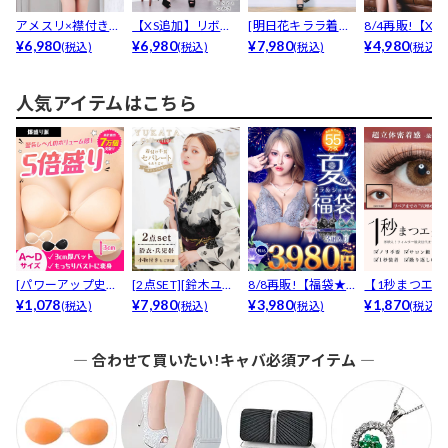
アメスリ×襟付きで
【XS追加】リボン
[明日花キララ着用]
8/4再販!【XS
清楚なのに色っぽ
¥6,980
柄大人可愛い襟付
¥6,980
襟付きラメツイー
¥7,980
ズ追加】「激かわ
¥4,980
(税込)
(税込)
(税込)
(税込)
い♪...
き×...
ド...
人気アイテムはこちら
[パワーアップ史上
[2点SET][鈴木ユリ
8/8再販!【福袋★
【1秒まつエク
最強5倍盛りアップ
¥1,078
ア(baby)...
¥7,980
ブラセット3点
¥3,980
リュームタイ
¥1,870
(税込)
(税込)
(税込)
(税込)
も...
入】...
ブ...
― 合わせて買いたい!キャバ必須アイテム ―