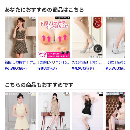
あなたにおすすめの商品はこちら
着回し力抜群！プ
[美胸]シリコン10
7/16再販!【累計70
【累計販売1.3
ラベでもOK今っぽ
¥6,980
0％下厚プッシュ
¥880
00足販売・安...
¥4,980
突破】「キラ
¥5,980
(税込)
(税込)
(税込)
(税込)
ミニ...
ア...
か...
こちらの商品もおすすめです