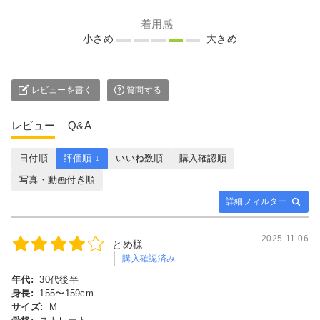
着用感
小さめ
大きめ
レビューを書く
質問する
レビュー
Q&A
日付順
評価順 ↓
いいね数順
購入確認順
写真・動画付き順
詳細フィルター
2025-11-06
とめ様
購入確認済み
年代:
30代後半
身長:
155〜159cm
サイズ:
M