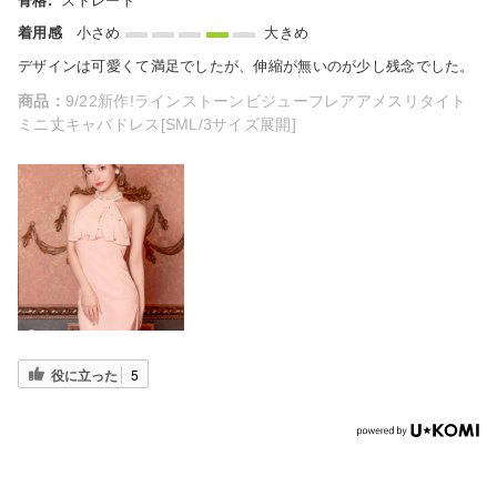
骨格:
ストレート
着用感
小さめ
大きめ
デザインは可愛くて満足でしたが、伸縮が無いのが少し残念でした。
商品：
9/22新作!ラインストーンビジューフレアアメスリタイト
ミニ丈キャバドレス[SML/3サイズ展開]
役に立った
5