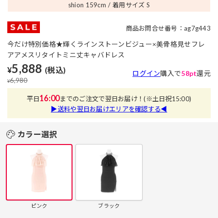
shion 159
cm
着用サイズ S
商品お問合せ番号：ag7g443
今だけ特別価格★輝くラインストーンビジュー×美骨格見せフレ
アアメスリタイトミニ丈キャバドレス
5,888
¥
(税込)
ログイン
購入で
58pt
還元
6,980
¥
16:00
平日
までのご注文で翌日お届け！
(※土日祝15:00)
▶送料や翌日お届けエリアを確認する◀
カラー選択
ピンク
ブラック