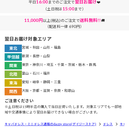
16:00
翌日お届け
平日
までのご注文で
❤️
15:00
（土日祝は
まで）
11,000円
送料無料!!
以上(税込)のご注文で
🚚
（配送料一律 690円）
翌日お届け対象エリア
宮城・秋田・山形・福島
東北
新潟・長野・山梨
甲信越
東京・神奈川・埼玉・千葉・茨城・栃木・群馬
関東
富山・石川・福井
北陸
愛知・岐阜・静岡・三重
東海
大阪・京都・滋賀・奈良・和歌山
関西
ご注意ください
※土日祝は15時半迄の購入で当日出荷いたします。対象エリアでも一部地
域や交通事情により翌日お届けできない場合がございます。
キャバドレス・ミニドレス通販のdazzy store(デイジーストア)
ドレス
キャ