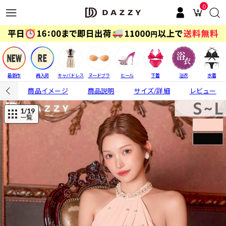
0
最新作
再入荷
キャバドレス
ヌードブラ
ヒール
下着
浴衣
水着
商品イメージ
商品説明
サイズ/詳細
レビュー
1
/19
一覧