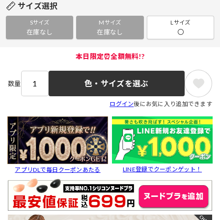
サイズ選択
Sサイズ
Mサイズ
Lサイズ
在庫なし
在庫なし
〇
本日限定⏰全額無料!?
色・サイズを選ぶ
数量
ログイン
後にお気に入り追加できます
LINE登録でクーポンゲット！
アプリDLで毎日クーポンあたる