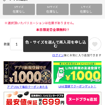
Sサイズ
Mサイズ
Lサイズ
在庫なし
在庫なし
在庫なし
 ※選択頂いたバリエーションは在庫がありません。 
本日限定⏰全額無料!?
色・サイズを選んで再入荷を申し込
数量
む
ログイン
後にお気に入り追加できます
LINE登録でクーポンゲット！
アプリDLで毎日クーポンあたる