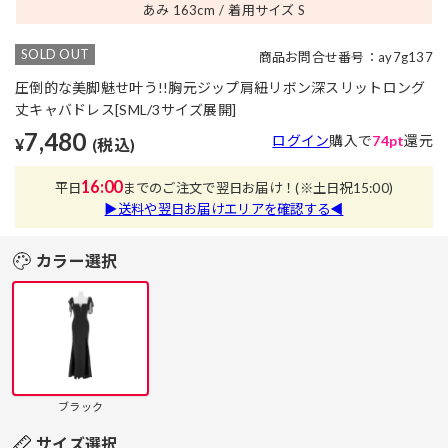
あみ 163
cm
着用サイズ S
SOLD OUT
商品お問合せ番号：ay7g137
圧倒的な美脚魅せ叶う!!胸元ジップ肩紐リボン深スリットロング
丈キャバドレス[SML/3サイズ展開]
7,480
ログイン
購入で
74pt
還元
¥
(税込)
16:00
平日
までのご注文で翌日お届け！
(※土日祝15:00)
▶送料や翌日お届けエリアを確認する◀
カラー選択
ブラック
サイズ選択