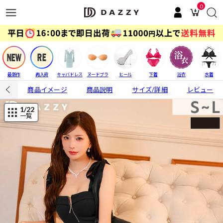
0
最新作
再入荷
キャバドレス
ヌードブラ
ヒール
下着
浴衣
水着
商品イメージ
商品説明
サイズ/詳細
レビュー
1
/22
一覧