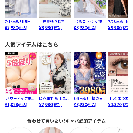
7/16再販! [明日花
【在庫残りわず
[ゆめコラボ]女神級
7/28再販![MO
キララ着用]S...
¥7,980
か】谷間ジップ×ア
¥8,980
上品ワンショルダ
¥8,980
DY][姉ド...
¥9,980
(税込)
(税込)
(税込)
(税込)
ームリ...
ー...
人気アイテムはこちら
[パワーアップ史上
[2点SET][鈴木ユリ
8/8再販!【福袋★
【1秒まつエク
最強5倍盛りアップ
¥1,078
ア(baby)...
¥7,980
ブラセット3点
¥3,980
リュームタイ
¥1,870
(税込)
(税込)
(税込)
(税込)
も...
入】...
ブ...
― 合わせて買いたい!キャバ必須アイテム ―