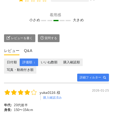
着用感
小さめ
大きめ
レビューを書く
質問する
レビュー
Q&A
日付順
評価順 ↓
いいね数順
購入確認順
写真・動画付き順
詳細フィルター
2026-01-25
yuka0116.様
購入確認済み
年代:
20代後半
身長:
150〜154cm