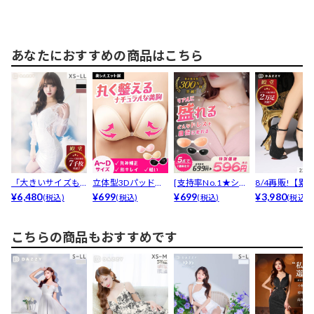
あなたにおすすめの商品はこちら
「大きいサイズも
立体型3Dパッド付
[支持率No.1★シリ
8/4再販!【累計
安い!」と大好評★
¥6,480
きヌードブラ
¥699
コン100％ヌー...
¥699
万足以上販売!..
¥3,980
(税込)
(税込)
(税込)
(税込)
【累...
こちらの商品もおすすめです