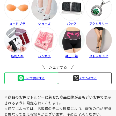
ヌードブラ
シューズ
バッグ
アクセサリー
名刺入れ
ハンカチ
補正下着
ストッキング
シェアする
LINEで共有する
Ｘでつぶやく
※商品のお色はトルソーに着せた商品画像が最も近いお色で表示
されるように設定されております。
※商品によっては、お客様のモニタ環境により、画像の色が実物
と異なって見える場合がございます。予めご了承ください。