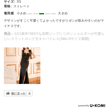
サイズ:
XS
骨格:
ストレート
着用感
小さめ
大きめ
デザインがすごく可愛くてよかったですがリボンが取れやすいのがマ
イナスです。
商品：
12/1新作!SEXYな谷間ジップにリボンショルダーが可愛ら
しいスリットロング丈キャバドレス[SML/3サイズ展開]
役に立った
0