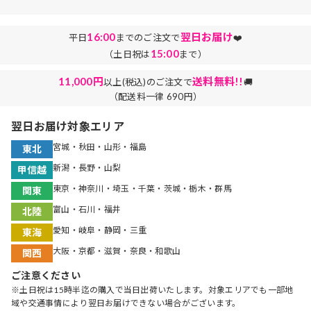
16:00
翌日お届け
平日
までのご注文で
❤️
15:00
（土日祝は
まで）
11,000円
送料無料!!
以上(税込)のご注文で
🚚
（配送料一律 690円）
翌日お届け対象エリア
宮城・秋田・山形・福島
東北
新潟・長野・山梨
甲信越
東京・神奈川・埼玉・千葉・茨城・栃木・群馬
関東
富山・石川・福井
北陸
愛知・岐阜・静岡・三重
東海
大阪・京都・滋賀・奈良・和歌山
関西
ご注意ください
※土日祝は15時半迄の購入で当日出荷いたします。対象エリアでも一部地
域や交通事情により翌日お届けできない場合がございます。