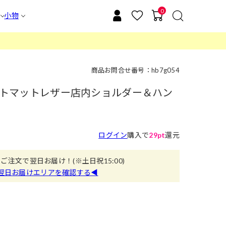
0
小物
商品お問合せ番号：hb7g054
ガントマットレザー店内ショルダー＆ハン
ログイン
購入で
29pt
還元
のご注文で翌日お届け！
(※土日祝15:00)
翌日お届けエリアを確認する◀