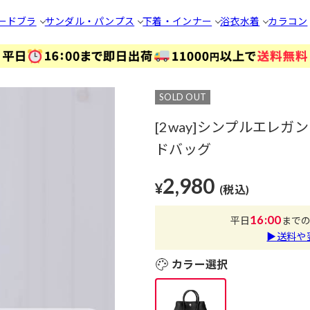
ードブラ
サンダル・パンプス
下着・インナー
浴衣
水着
カラコン
SOLD OUT
[2way]シンプルエレ
ドバッグ
2,980
¥
(税込)
16:00
平日
まで
▶送料や
カラー選択