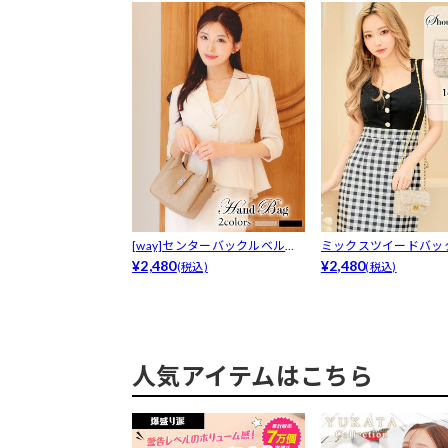
[way]センターバックルベルト
ミックスツイードバッ
ハンド...
¥2,480
ルダーバッグ
¥2,480
(税込)
(税込)
人気アイテムはこちら