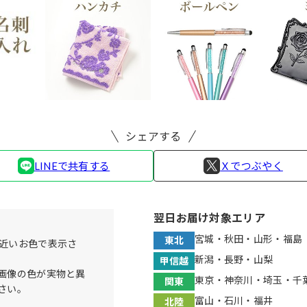
シェアする
LINEで共有する
Ｘでつぶやく
翌日お届け対象エリア
宮城・秋田・山形・福島
東北
近いお色で表示さ
新潟・長野・山梨
甲信越
画像の色が実物と異
東京・神奈川・埼玉・千
関東
さい。
富山・石川・福井
北陸