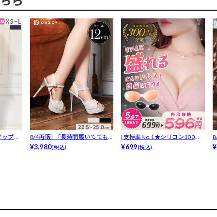
ちら
アップツ
8/4再販! 「長時間履いてても
[支持率No.1★シリコン100％
疲れま...
¥3,980
ヌー...
¥699
「
¥
(税込)
(税込)