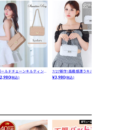
ゴールドチェーンキルティング
7/27新作!高級感漂うキルティ
[2way]キ
店内ショル...
2,980
ング♪...
¥3,980
ェー...
¥3,480
(税込)
(税込)
(税込)