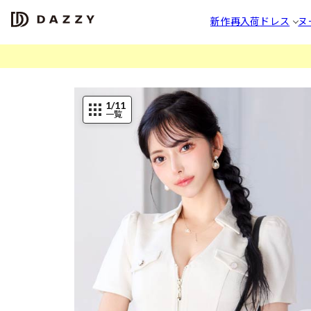
新作
再入荷
ドレス
ヌ
1
/11
一覧