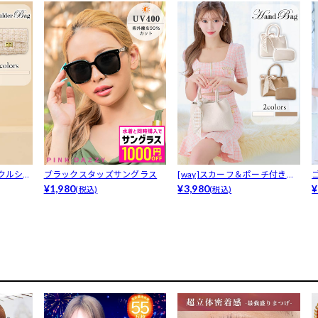
クルショ
ブラックスタッズサングラス
[way]スカーフ＆ポーチ付きミ
¥1,980
ドルハ...
¥3,980
¥
(税込)
(税込)