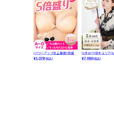
[パワーアップ史上最強5倍盛り
[2点SET][鈴木ユリア(bab
アップも...
¥1,078
¥7,980
(税込)
(税込)