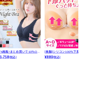
8/4再販!まとめ買いで10％OF
[美胸]シリコン100％下厚プッ
LRデリケート
！...
1,758
シュア...
¥880
プ-[デ...
¥1,650
(税込)
(税込)
(税込)