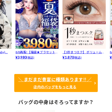
y)...
8/8再販!【福袋★ブラセット3
【1秒まつエク】 ボリュームタ
点入】...
¥3,980
イプ ブ...
¥1,870
F
¥
(税込)
(税込)
＼ まだまだ豊富に種類あります!! ／
店内のバッグをもっと見る
バッグの中身はそろってますか？