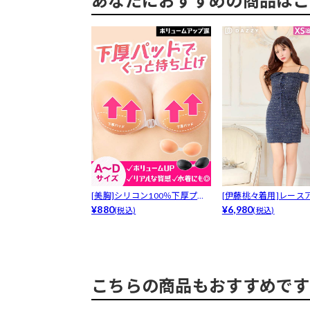
あなたにおすすめの商品はこ
[美胸]シリコン100％下厚プッ
[伊藤桃々着用]レース
シュア...
¥880
イードラ...
¥6,980
(税込)
(税込)
こちらの商品もおすすめです