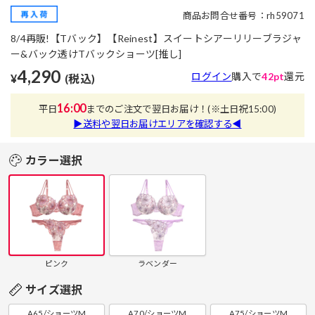
商品お問合せ番号：rh59071
8/4再販!【Tバック】【Reinest】スイートシアーリリーブラジャ
ー&バック透けTバックショーツ[推し]
4,290
ログイン
購入で
42pt
還元
¥
(税込)
16:00
平日
までのご注文で翌日お届け！
(※土日祝15:00)
▶送料や翌日お届けエリアを確認する◀
カラー選択
ピンク
ラベンダー
サイズ選択
A65/ショーツM
A70/ショーツM
A75/ショーツM