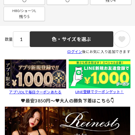
〇
〇
残り4
H80/ショーツL
残り5
色・サイズを選ぶ
数量
ログイン
後にお気に入り追加できます
LINE登録でクーポンゲット！
アプリDLで毎日クーポンあたる
🖤最安3850円～🖤大人の勝負下着はこちら👇