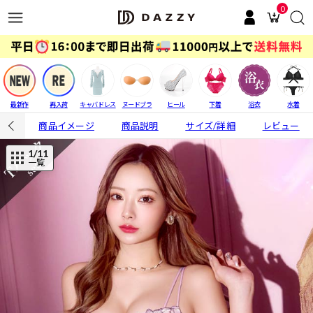
0
最新作
再入荷
キャバドレス
ヌードブラ
ヒール
下着
浴衣
水着
商品イメージ
商品説明
サイズ/詳細
レビュー
1
/11
一覧