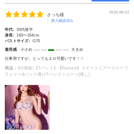
2026-06-02
さっち様
購入確認済み
年代:
30代後半
身長:
160〜164cm
バストサイズ:
G70
着用感
小さめ
大きめ
仕事用ですが、とってもエロ可愛いです！！
商品：
9/2再販!【Tバック】【Reinest】スイートシアーリリーブ
ラジャー&バック透けTバックショーツ[推し]