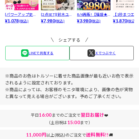
[パワーアップ史上
[2点SET][鈴木ユリ
8/4再販!【福袋★
【1秒まつエク
最強5倍盛りアップ
¥1,078
ア(baby)...
¥7,980
ブラセット3点
¥3,980
リュームタイ
¥1,870
(税込)
(税込)
(税込)
(税込)
も...
入】...
ブ...
シェアする
LINEで共有する
Ｘでつぶやく
※商品のお色はトルソーに着せた商品画像が最も近いお色で表示
されるように設定されております。
※商品によっては、お客様のモニタ環境により、画像の色が実物
と異なって見える場合がございます。予めご了承ください。
16:00
翌日お届け
平日
までのご注文で
❤️
15:00
（土日祝は
まで）
11,000円
送料無料!!
以上(税込)のご注文で
🚚