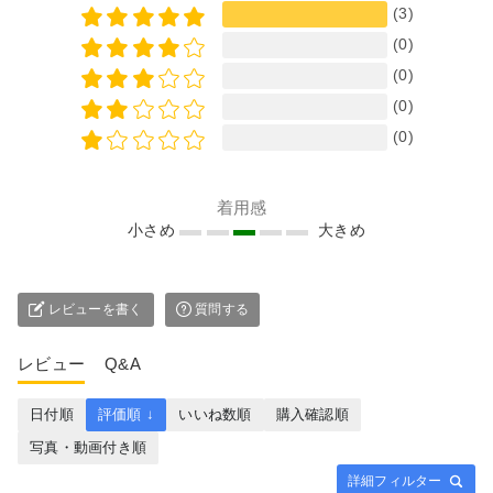
(3)
(0)
(0)
(0)
(0)
着用感
小さめ
大きめ
レビューを書く
質問する
レビュー
Q&A
日付順
評価順 ↓
いいね数順
購入確認順
写真・動画付き順
詳細フィルター