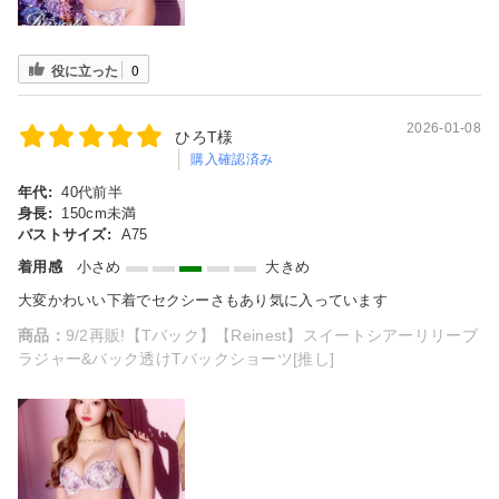
役に立った
0
2026-01-08
ひろT様
購入確認済み
年代:
40代前半
身長:
150cm未満
バストサイズ:
A75
着用感
小さめ
大きめ
大変かわいい下着でセクシーさもあり気に入っています
商品：
9/2再販!【Tバック】【Reinest】スイートシアーリリーブ
ラジャー&バック透けTバックショーツ[推し]