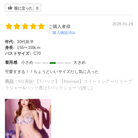
役に立った
0
2026-01-29
ご購入者様
購入確認済み
年代:
30代前半
身長:
155〜159cm
バストサイズ:
C70
着用感
小さめ
大きめ
可愛すぎる！！ちょうどいいサイズだし気に入った
商品：
9/2再販!【Tバック】【Reinest】スイートシアーリリーブ
ラジャー&バック透けTバックショーツ[推し]