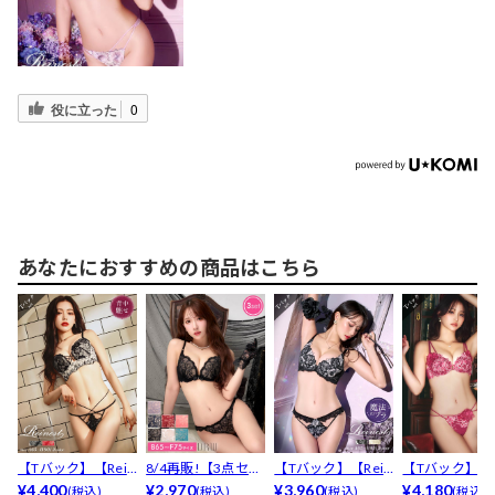
役に立った
0
あなたにおすすめの商品はこちら
【Tバック】【Rein
8/4再販!【3点セッ
【Tバック】【Rein
【Tバック】【R
est】ストリン...
¥4,400
ト】【三上悠亜着...
¥2,970
est】【永尾ま...
¥3,960
est】【永尾ま..
¥4,180
(税込)
(税込)
(税込)
(税込)