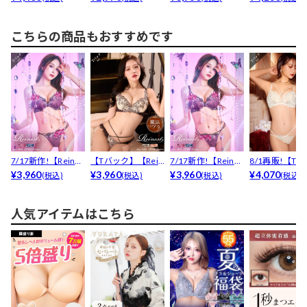
こちらの商品もおすすめです
7/17新作!【Reines
【Tバック】【Rein
7/17新作!【Reines
8/1再販!【Tバ
t】ミステ...
¥3,960
est】ビューテ...
¥3,960
t】ミステ...
¥3,960
ク】【Reines..
¥4,070
(税込)
(税込)
(税込)
(税込)
人気アイテムはこちら