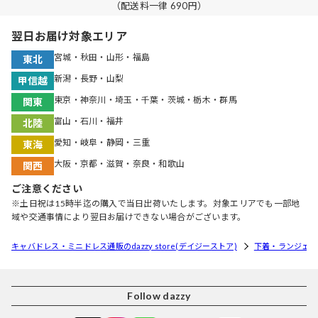
（配送料一律 690円）
翌日お届け対象エリア
宮城・秋田・山形・福島
東北
新潟・長野・山梨
甲信越
東京・神奈川・埼玉・千葉・茨城・栃木・群馬
関東
富山・石川・福井
北陸
愛知・岐阜・静岡・三重
東海
大阪・京都・滋賀・奈良・和歌山
関西
ご注意ください
※土日祝は15時半迄の購入で当日出荷いたします。対象エリアでも一部地
域や交通事情により翌日お届けできない場合がございます。
キャバドレス・ミニドレス通販のdazzy store(デイジーストア)
下着・ランジェリ
Follow dazzy