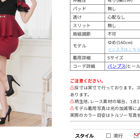
伸縮性
有り(横のみ)
パッド
無し
透け
心配なし
スリット
無し
肩紐調節
不可
ゆめ(160cm)
モデル
インスタはこち
着用詳細
Sサイズ
コーデ詳細
パンプス
(ヒール
ご注意ください。
⚠
採寸は実寸で行っております。
あります。
⚠
柄生地､レース素材の場合、1点
⚠
モデル着用写真は光の加減等に
実際のカラー目安はトルソー写真