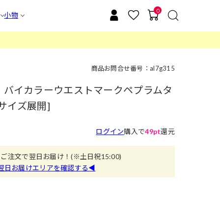
0
小物
商品お問合せ番号：al7g315
上】バイカラーウエストマークペプラムタ
5サイズ展開]
ログイン
購入で
49pt
還元
のご注文で翌日お届け！
(※土日祝15:00)
翌日お届けエリアを確認する◀