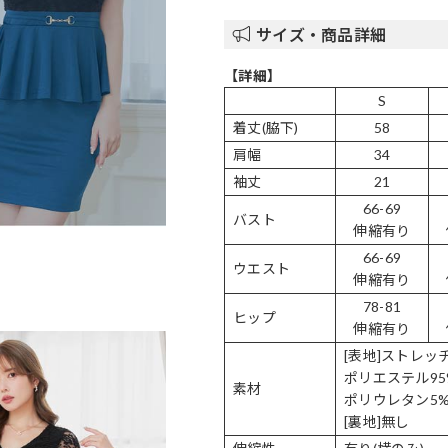
サイズ・商品詳細
【詳細】
S
着丈(脇下)
58
肩幅
34
袖丈
21
66-69
バスト
伸縮有り
66-69
ウエスト
伸縮有り
78-81
ヒップ
伸縮有り
[表地]ストレッ
ポリエステル95
素材
ポリウレタン5
[裏地]無し