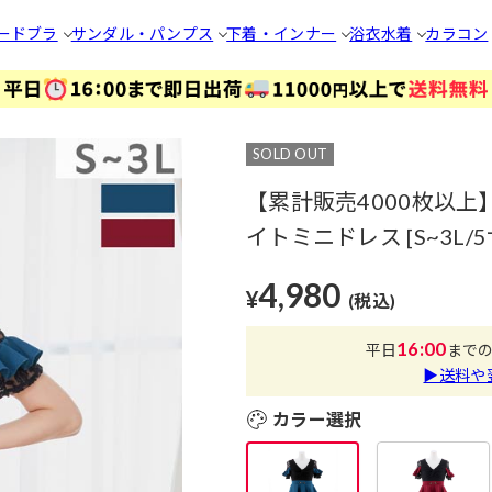
ードブラ
サンダル・パンプス
下着・インナー
浴衣
水着
カラコン
SOLD OUT
【累計販売4000枚以
イトミニドレス [S~3L/
4,980
¥
(税込)
16:00
平日
まで
▶送料や
カラー選択