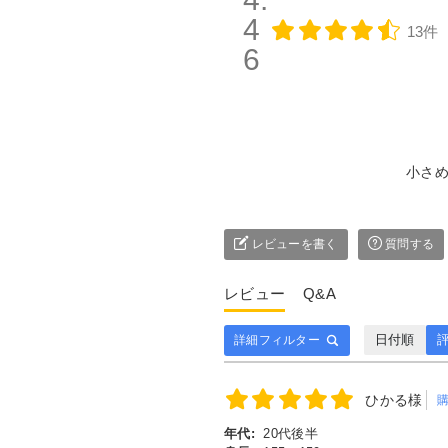
4
13件
6
小さ
レビューを書く
質問する
レビュー
Q&A
日付順
評
詳細フィルター
ひかる様
年代:
20代後半