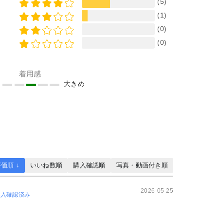
(5)
(1)
(0)
(0)
着用感
め
大きめ
価順 ↓
いいね数順
購入確認順
写真・動画付き順
2026-05-25
購入確認済み