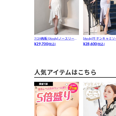
7/29再販![Andy]ノースリー
[Andy]サテンキャミ
ブ...
¥29,700
ープ...
¥28,600
(税込)
(税込)
人気アイテムはこちら