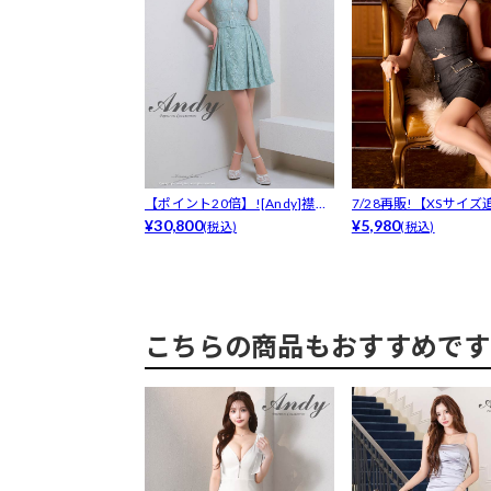
【ポイント20倍】![Andy]襟付
7/28再販!【XSサイズ
き...
¥30,800
【明日...
¥5,980
(税込)
(税込)
こちらの商品もおすすめです