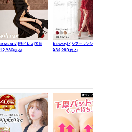
[MOARADY][姉ドレス]脚長効
[LuxeStyle]シアーワンショル...
7/16再販! 
...
12,980
¥34,980
S...
¥7,980
(税込)
(税込)
(税込)