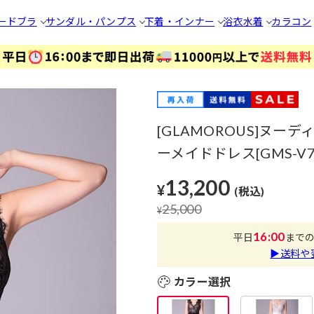
ードブラ
サンダル・パンプス
下着・インナー
浴衣
水着
カラコン
[GLAMOROUS]ヌ
ーメイドドレス[GMS-V7
13,200
¥
(税込)
25,000
¥
16:00
平日
まで
▶送料や
カラー選択