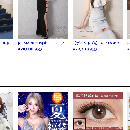
ソールドレ
[GLAMOROUS]オールレース
【ポイント0倍】[GLAMOROU
ビジ...
¥28,000
S ...
¥29,700
果
¥
(税込)
(税込)