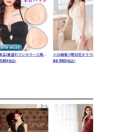
[単品]激盛れワンカラー三角水
7/28再販![明日花キララ着用]
[支持率No.1
用パッ...
580
わず...
¥6,980
ヌー...
¥699
(税込)
(税込)
(税込)