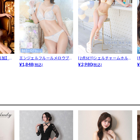
追加】
エンジェルフルールメロウブラ
[2点SET]シェルチャームホルタ
ジャー&a...
¥1,848
ーネ...
¥2,980
着
¥
(税込)
(税込)