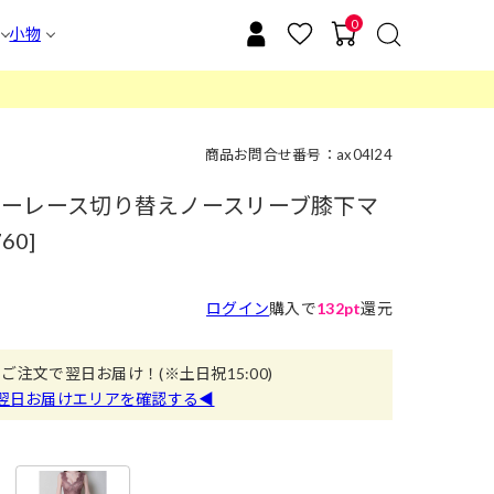
0
小物
商品お問合せ番号：ax04l24
ーディーレース切り替えノースリーブ膝下マ
60]
ログイン
購入で
132pt
還元
のご注文で翌日お届け！
(※土日祝15:00)
翌日お届けエリアを確認する◀