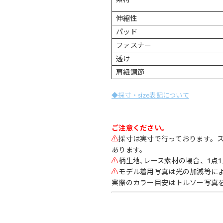
伸縮性
パッド
ファスナー
透け
肩紐調節
◆採寸・size表記について
ご注意ください。
⚠
採寸は実寸で行っております。
あります。
⚠
柄生地､レース素材の場合、1点
⚠
モデル着用写真は光の加減等に
実際のカラー目安はトルソー写真