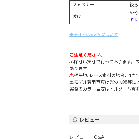
ファスナー
後ろ
やや
透け
ドレ
◆採寸・size表記について
ご注意ください。
⚠
採寸は実寸で行っております。
あります。
⚠
柄生地､レース素材の場合、1点
⚠
モデル着用写真は光の加減等に
実際のカラー目安はトルソー写真
レビュー
レビュー
Q&A