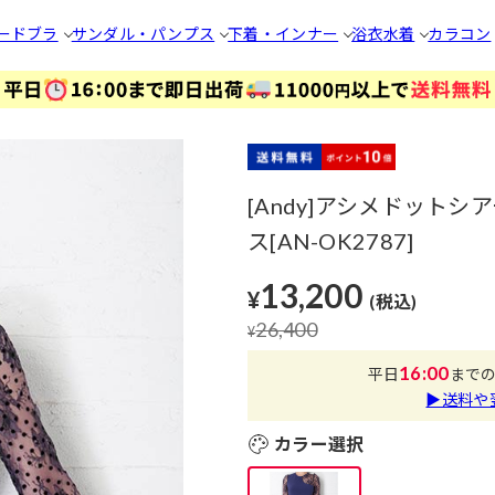
ードブラ
サンダル・パンプス
下着・インナー
浴衣
水着
カラコン
[Andy]アシメドット
ス[AN-OK2787]
13,200
¥
(税込)
26,400
¥
16:00
平日
まで
▶送料や
カラー選択