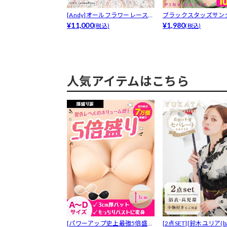
[Andy]オールフラワーレースフ
ブラックスタッズサン
リル...
¥11,000
¥1,980
(税込)
(税込)
人気アイテムはこちら
[パワーアップ史上最強5倍盛り
[2点SET][鈴木ユリア(bab