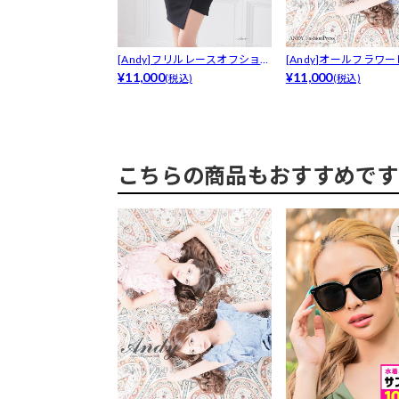
[Andy]フリルレースオフショル
[Andy]オールフラワ
ウエ...
¥11,000
リル...
¥11,000
(税込)
(税込)
こちらの商品もおすすめです