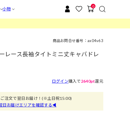
0
小物
商品お問合せ番号：ax04v63
シアーレース長袖タイトミニ丈キャバドレ
ログイン
購入で
2640pt
還元
のご注文で翌日お届け！
(※土日祝15:00)
翌日お届けエリアを確認する◀