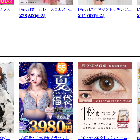
グラス
[Andy]オールレースウエストカ
[Andy]ハイネックドッキングレ
ット...
¥28,600
ース...
¥11,000
フ
¥
(税込)
(税込)
y)...
8/8再販!【福袋★ブラセット3
【1秒まつエク】 ボリュームタ