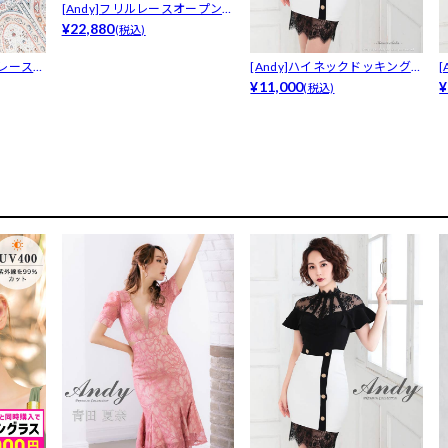
[Andy]フリルレースオープンシ
ョル...
¥22,880
(税込)
ーレースフ
[Andy]ハイネックドッキングレ
ース...
¥11,000
ー
¥
(税込)