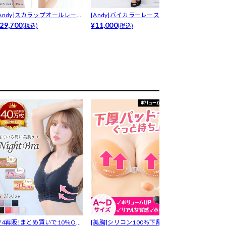
[Andy]スカラップオールレース
[Andy]バイカラーレースバック
[Andy]フ
リ...
29,700
リボ...
¥11,000
ボン...
¥30,800
(税込)
(税込)
(税込
8/4再販!まとめ買いで10％OF
[美胸]シリコン100％下厚プッ
LRデリケート