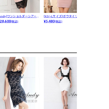
[Andy]オ
ース...
¥13,800
(税込
[Andy]ワンショルダーシアーレ
[XS～Lサイズ]ボウタイリボン
ス...
28,600
パール...
¥5,480
(税込)
(税込)