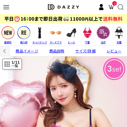
0
最新作
再入荷
キャバドレス
ヌードブラ
ヒール
下着
浴衣
水着
商品イメージ
商品説明
サイズ/詳細
レビュー
1
/11
一覧