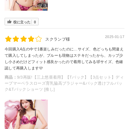
役に立った
0
2025-01-17
スクランプ様
今回購入4点の中で1番楽しみだったのに…サイズ、色どっちも間違え
て購入してしまったが、ブルーも現物はステキだったから、カップ少
し小さめだけどフィット感良かったので着用してみる🤣サイズ、色確
認して再購入します🩷
商品：
9/3再販!【三上悠亜着用】【Tバック】【3点セット】ディ
ープマーベラスローズ育乳脇高ブラジャー&バック透けフルバッ
ク&Tバックショーツ [推し]