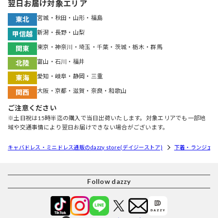
翌日お届け対象エリア
宮城・秋田・山形・福島
東北
新潟・長野・山梨
甲信越
東京・神奈川・埼玉・千葉・茨城・栃木・群馬
関東
富山・石川・福井
北陸
愛知・岐阜・静岡・三重
東海
大阪・京都・滋賀・奈良・和歌山
関西
ご注意ください
※土日祝は15時半迄の購入で当日出荷いたします。対象エリアでも一部地
域や交通事情により翌日お届けできない場合がございます。
キャバドレス・ミニドレス通販のdazzy store(デイジーストア)
下着・ランジェリ
Follow dazzy