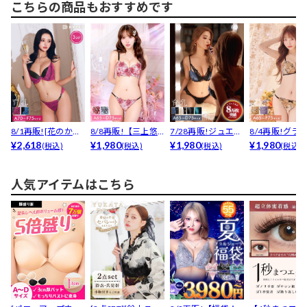
こちらの商品もおすすめです
8/1再販![花のか乃
8/8再販!【三上悠
7/28再販!ジュエリ
8/4再販!グラ
着用]【3点セッ...
¥2,618
亜着用】ブルーミ
¥1,980
ーサテンレース育...
¥1,980
スローズブル
¥1,980
(税込)
(税込)
(税込)
(税込)
ン...
ブ...
人気アイテムはこちら