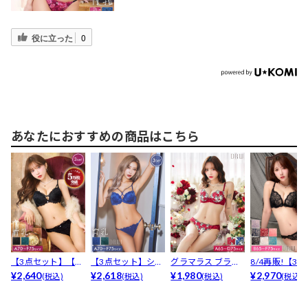
役に立った
0
あなたにおすすめの商品はこちら
【3点セット】【三
【3点セット】シッ
グラマラス ブライ
8/4再販!【3
上悠亜着用】ビュ
¥2,640
クフラワークロス
¥2,618
トフラワーブラジ
¥1,980
ト】【三上悠亜着
¥2,970
(税込)
(税込)
(税込)
(税込)
ーテ...
コー...
ャー...