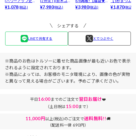
[パワーアップ史上
[2点SET][鈴木ユリ
8/8再販!【福袋★
【1秒まつエク
最強5倍盛りアップ
¥1,078
ア(baby)...
¥7,980
ブラセット3点
¥3,980
リュームタイ
¥1,870
(税込)
(税込)
(税込)
(税込)
も...
入】...
ブ...
シェアする
LINEで共有する
Ｘでつぶやく
※商品のお色はトルソーに着せた商品画像が最も近いお色で表示
されるように設定されております。
※商品によっては、お客様のモニタ環境により、画像の色が実物
と異なって見える場合がございます。予めご了承ください。
16:00
翌日お届け
平日
までのご注文で
❤️
15:00
（土日祝は
まで）
11,000円
送料無料!!
以上(税込)のご注文で
🚚
（配送料一律 690円）