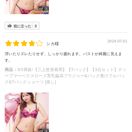
役に立った
0
2024-07-01
シカ様
浮いたりズレたりせず、しっかり盛れます。バストが綺麗に見えま
す。
商品：
9/3再販!【三上悠亜着用】【Tバック】【3点セット】ディ
ープマーベラスローズ育乳脇高ブラジャー&バック透けフルバッ
ク&Tバックショーツ [推し]