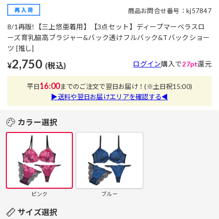
商品お問合せ番号：kj57847
8/1再販!【三上悠亜着用】【3点セット】ディープマーベラスロ
ーズ育乳脇高ブラジャー&バック透けフルバック&Tバックショー
ツ [推し]
2,750
ログイン
購入で
27pt
還元
¥
(税込)
16:00
平日
までのご注文で翌日お届け！
(※土日祝15:00)
▶送料や翌日お届けエリアを確認する◀
カラー選択
ピンク
ブルー
サイズ選択