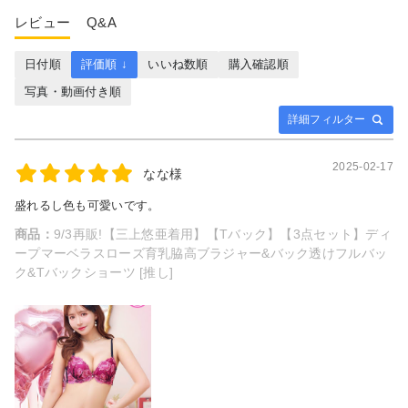
レビュー
Q&A
日付順
評価順 ↓
いいね数順
購入確認順
写真・動画付き順
詳細フィルター
2025-02-17
なな様
盛れるし色も可愛いです。
商品：
9/3再販!【三上悠亜着用】【Tバック】【3点セット】ディ
ープマーベラスローズ育乳脇高ブラジャー&バック透けフルバッ
ク&Tバックショーツ [推し]