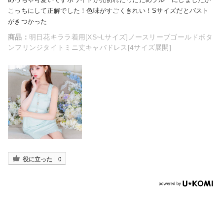
こっちにして正解でした！色味がすごくきれい！Sサイズだとバスト
がきつかった
商品：
明日花キララ着用[XS~Lサイズ]ノースリーブゴールドボタ
ンフリンジタイトミニ丈キャバドレス[4サイズ展開]
役に立った
0