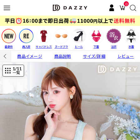
0
最新作
再入荷
キャバドレス
ヌードブラ
ヒール
下着
浴衣
水着
商品イメージ
商品説明
サイズ/詳細
レビュー
1
/11
一覧