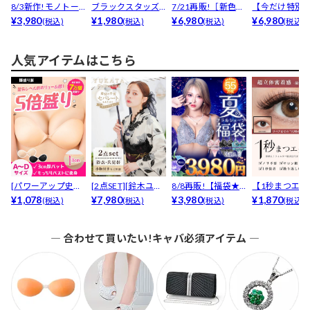
8/3新作!モノトー
ブラックスタッズ
7/21再販!［新色ア
【今だけ特別
ン×フリルオフシ
¥3,980
サングラス
¥1,980
イボリー追加］煌...
¥6,980
格】7/28再販
¥6,980
(税込)
(税込)
(税込)
(税込)
ョ...
め...
人気アイテムはこちら
[パワーアップ史上
[2点SET][鈴木ユリ
8/8再販!【福袋★
【1秒まつエク
最強5倍盛りアップ
¥1,078
ア(baby)...
¥7,980
ブラセット3点
¥3,980
リュームタイ
¥1,870
(税込)
(税込)
(税込)
(税込)
も...
入】...
ブ...
― 合わせて買いたい!キャバ必須アイテム ―