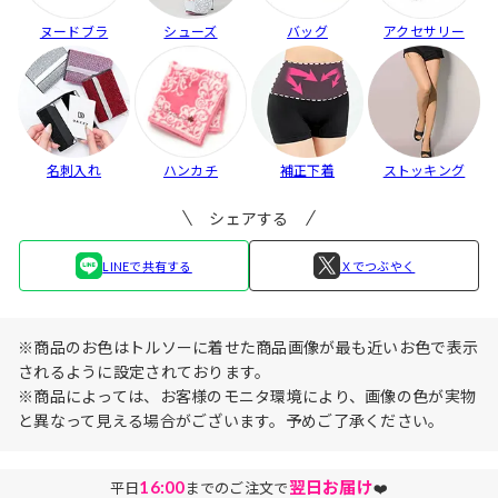
ヌードブラ
シューズ
バッグ
アクセサリー
名刺入れ
ハンカチ
補正下着
ストッキング
シェアする
LINEで共有する
Ｘでつぶやく
※商品のお色はトルソーに着せた商品画像が最も近いお色で表示
されるように設定されております。
※商品によっては、お客様のモニタ環境により、画像の色が実物
と異なって見える場合がございます。予めご了承ください。
16:00
翌日お届け
平日
までのご注文で
❤️