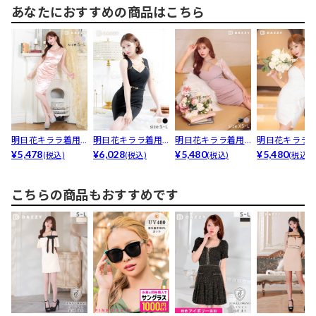
あなたにおすすめの商品はこちら
明日花キララ着用
明日花キララ着用
明日花キララ着用
明日花キララ
[SMLサイズ]ワン
¥5,478
[SMLサイズ]ノー
¥6,028
[XS～Lサイズ]ク
¥5,480
[XS～Lサイズ]
¥5,480
(税込)
(税込)
(税込)
(税込)
シ...
ス...
ロ...
ッ...
こちらの商品もおすすめです