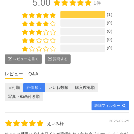
5.00
1件
(1)
(0)
(0)
(0)
(0)
レビューを書く
質問する
レビュー
Q&A
日付順
評価順 ↓
いいね数順
購入確認順
写真・動画付き順
詳細フィルター
2025-02-25
えいみ様
めっちゃ可愛いですホワイトが売切れだったためブルーにしましたが