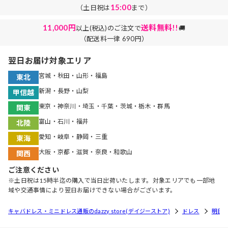
15:00
（土日祝は
まで）
11,000円
送料無料!!
以上(税込)のご注文で
🚚
（配送料一律 690円）
翌日お届け対象エリア
宮城・秋田・山形・福島
東北
新潟・長野・山梨
甲信越
東京・神奈川・埼玉・千葉・茨城・栃木・群馬
関東
富山・石川・福井
北陸
愛知・岐阜・静岡・三重
東海
大阪・京都・滋賀・奈良・和歌山
関西
ご注意ください
※土日祝は15時半迄の購入で当日出荷いたします。対象エリアでも一部地
域や交通事情により翌日お届けできない場合がございます。
キャバドレス・ミニドレス通販のdazzy store(デイジーストア)
ドレス
明日