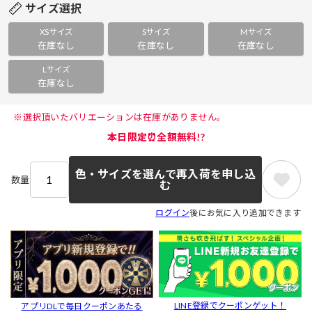
サイズ選択
XSサイズ
Sサイズ
Mサイズ
在庫なし
在庫なし
在庫なし
Lサイズ
在庫なし
 ※選択頂いたバリエーションは在庫がありません。 
本日限定⏰全額無料!?
色・サイズを選んで再入荷を申し込
数量
む
ログイン
後にお気に入り追加できます
LINE登録でクーポンゲット！
アプリDLで毎日クーポンあたる