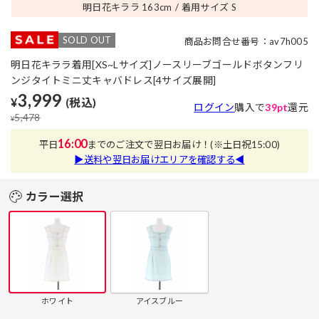
明日花キララ 163
cm
着用サイズ S
SOLD OUT
商品お問合せ番号：av7h005
明日花キララ着用[XS~Lサイズ]ノースリーブゴールドボタンフリ
ンジタイトミニ丈キャバドレス[4サイズ展開]
3,999
¥
(税込)
ログイン
購入で
39pt
還元
5,478
¥
16:00
平日
までのご注文で翌日お届け！
(※土日祝15:00)
▶送料や翌日お届けエリアを確認する◀
カラー選択
ホワイト
アイスブルー