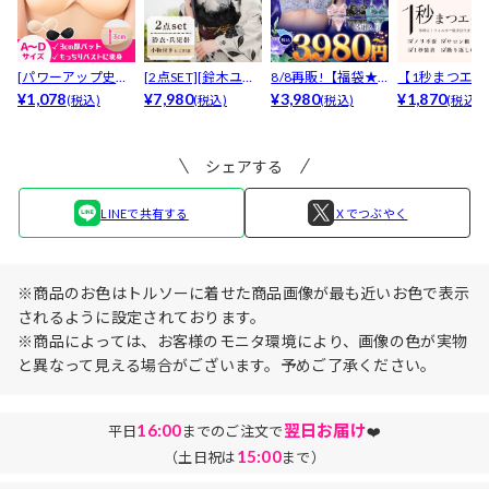
[パワーアップ史上
[2点SET][鈴木ユリ
8/8再販!【福袋★
【1秒まつエク
最強5倍盛りアップ
¥1,078
ア(baby)...
¥7,980
ブラセット3点
¥3,980
リュームタイ
¥1,870
(税込)
(税込)
(税込)
(税込)
も...
入】...
ブ...
シェアする
LINEで共有する
Ｘでつぶやく
※商品のお色はトルソーに着せた商品画像が最も近いお色で表示
されるように設定されております。
※商品によっては、お客様のモニタ環境により、画像の色が実物
と異なって見える場合がございます。予めご了承ください。
16:00
翌日お届け
平日
までのご注文で
❤️
15:00
（土日祝は
まで）