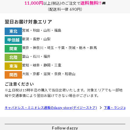
11,000円
送料無料!!
以上(税込)のご注文で
🚚
（配送料一律 690円）
翌日お届け対象エリア
宮城・秋田・山形・福島
東北
新潟・長野・山梨
甲信越
東京・神奈川・埼玉・千葉・茨城・栃木・群馬
関東
富山・石川・福井
北陸
愛知・岐阜・静岡・三重
東海
大阪・京都・滋賀・奈良・和歌山
関西
ご注意ください
※土日祝は15時半迄の購入で当日出荷いたします。対象エリアでも一部地
域や交通事情により翌日お届けできない場合がございます。
キャバドレス・ミニドレス通販のdazzy store(デイジーストア)
下着・ランジェリ
Follow dazzy