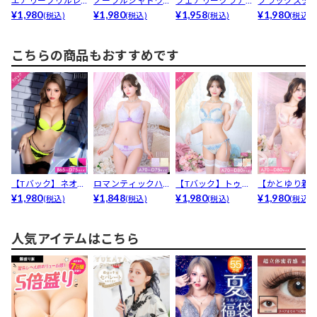
エアリーフリルレ
ノーブルシャドウ
フェアリーグラデ
ブラックスタ
ースブラジャー&...
¥1,980
フラワーブラジャ
¥1,980
ーションブラジャ
¥1,958
サングラス
¥1,980
(税込)
(税込)
(税込)
(税込)
ー&a...
ー&a...
こちらの商品もおすすめです
【Tバック】ネオン
ロマンティックハ
【Tバック】トゥウ
【かとゆり着
ブラックレースブ
¥1,980
ートレースブラジ
¥1,848
ィンクルケミカル
¥1,980
エフェメラル
¥1,980
(税込)
(税込)
(税込)
(税込)
ラジ...
ャー&...
チュ...
フライ...
人気アイテムはこちら