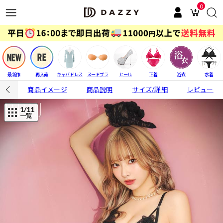
0
最新作
再入荷
キャバドレス
ヌードブラ
ヒール
下着
浴衣
水着
商品イメージ
商品説明
サイズ/詳細
レビュー
1
/11
一覧