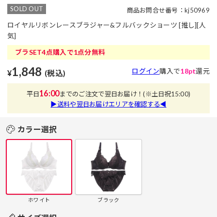
SOLD OUT
商品お問合せ番号：kj50969
ロイヤルリボンレースブラジャー&フルバックショーツ [推し][人
気]
ブラSET4点購入で1点分無料
1,848
ログイン
購入で
18pt
還元
¥
(税込)
16:00
平日
までのご注文で翌日お届け！
(※土日祝15:00)
▶送料や翌日お届けエリアを確認する◀
カラー選択
ホワイト
ブラック