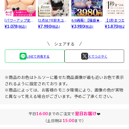
[パワーアップ史上
[2点SET][鈴木ユリ
8/8再販!【福袋★
【1秒まつエク
最強5倍盛りアップ
¥1,078
ア(baby)...
¥7,980
ブラセット3点
¥3,980
リュームタイ
¥1,870
(税込)
(税込)
(税込)
(税込)
も...
入】...
ブ...
シェアする
LINEで共有する
Ｘでつぶやく
※商品のお色はトルソーに着せた商品画像が最も近いお色で表示
されるように設定されております。
※商品によっては、お客様のモニタ環境により、画像の色が実物
と異なって見える場合がございます。予めご了承ください。
16:00
翌日お届け
平日
までのご注文で
❤️
15:00
（土日祝は
まで）