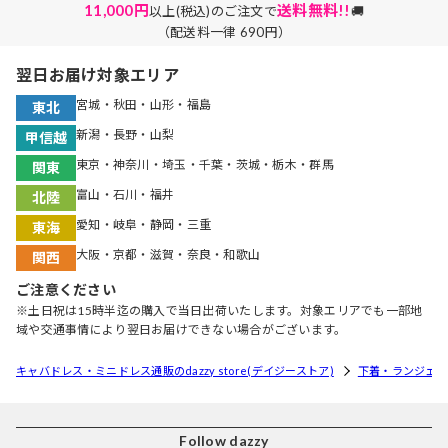
11,000円
送料無料!!
以上(税込)のご注文で
🚚
（配送料一律 690円）
翌日お届け対象エリア
宮城・秋田・山形・福島
東北
新潟・長野・山梨
甲信越
東京・神奈川・埼玉・千葉・茨城・栃木・群馬
関東
富山・石川・福井
北陸
愛知・岐阜・静岡・三重
東海
大阪・京都・滋賀・奈良・和歌山
関西
ご注意ください
※土日祝は15時半迄の購入で当日出荷いたします。対象エリアでも一部地
域や交通事情により翌日お届けできない場合がございます。
キャバドレス・ミニドレス通販のdazzy store(デイジーストア)
下着・ランジェリ
Follow dazzy