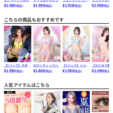
エアリーフリルレ
ノーブルシャドウ
フェアリーグラデ
ブラックスタ
ースブラジャー&...
¥1,980
フラワーブラジャ
¥1,980
ーションブラジャ
¥1,958
サングラス
¥1,980
(税込)
(税込)
(税込)
(税込)
ー&a...
ー&a...
こちらの商品もおすすめです
【Tバック】ネオン
ロマンティックハ
【Tバック】トゥウ
【かとゆり着
ブラックレースブ
¥1,980
ートレースブラジ
¥1,848
ィンクルケミカル
¥1,980
エフェメラル
¥1,980
(税込)
(税込)
(税込)
(税込)
ラジ...
ャー&...
チュ...
フライ...
人気アイテムはこちら