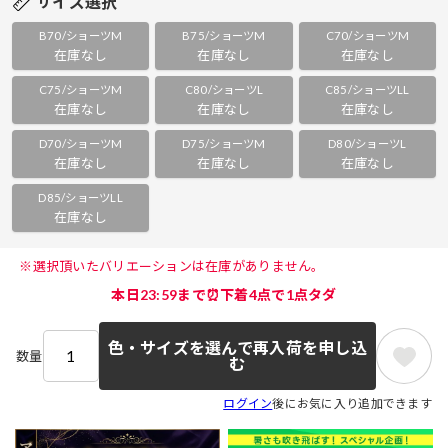
サイズ選択
B70/ショーツM
B75/ショーツM
C70/ショーツM
在庫なし
在庫なし
在庫なし
C75/ショーツM
C80/ショーツL
C85/ショーツLL
在庫なし
在庫なし
在庫なし
D70/ショーツM
D75/ショーツM
D80/ショーツL
在庫なし
在庫なし
在庫なし
D85/ショーツLL
在庫なし
 ※選択頂いたバリエーションは在庫がありません。 
本日23:59まで⏰下着4点で1点タダ
色・サイズを選んで再入荷を申し込
数量
む
ログイン
後にお気に入り追加できます