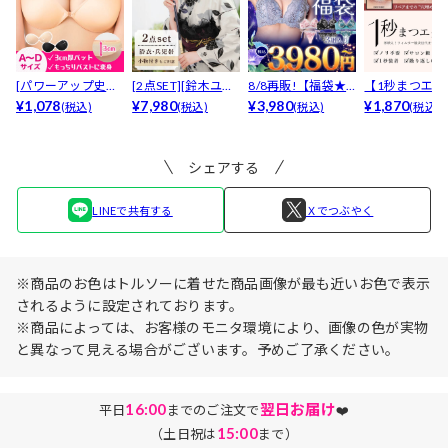
[パワーアップ史上
[2点SET][鈴木ユリ
8/8再販!【福袋★
【1秒まつエク
最強5倍盛りアップ
¥1,078
ア(baby)...
¥7,980
ブラセット3点
¥3,980
リュームタイ
¥1,870
(税込)
(税込)
(税込)
(税込)
も...
入】...
ブ...
シェアする
LINEで共有する
Ｘでつぶやく
※商品のお色はトルソーに着せた商品画像が最も近いお色で表示
されるように設定されております。
※商品によっては、お客様のモニタ環境により、画像の色が実物
と異なって見える場合がございます。予めご了承ください。
16:00
翌日お届け
平日
までのご注文で
❤️
15:00
（土日祝は
まで）