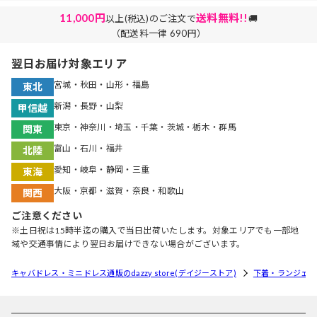
11,000円
送料無料!!
以上(税込)のご注文で
🚚
（配送料一律 690円）
翌日お届け対象エリア
宮城・秋田・山形・福島
東北
新潟・長野・山梨
甲信越
東京・神奈川・埼玉・千葉・茨城・栃木・群馬
関東
富山・石川・福井
北陸
愛知・岐阜・静岡・三重
東海
大阪・京都・滋賀・奈良・和歌山
関西
ご注意ください
※土日祝は15時半迄の購入で当日出荷いたします。対象エリアでも一部地
域や交通事情により翌日お届けできない場合がございます。
キャバドレス・ミニドレス通販のdazzy store(デイジーストア)
下着・ランジェリ