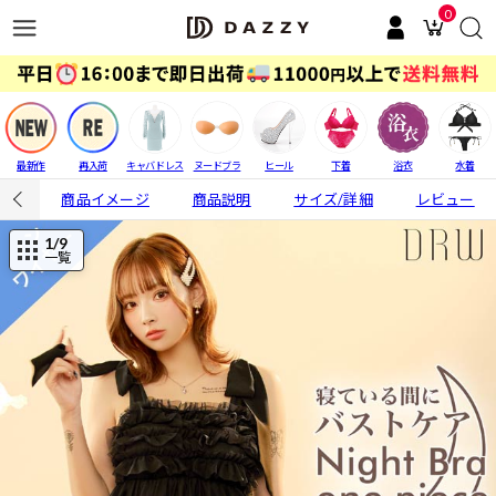
0
最新作
再入荷
キャバドレス
ヌードブラ
ヒール
下着
浴衣
水着
商品イメージ
商品説明
サイズ/詳細
レビュー
1
/9
一覧