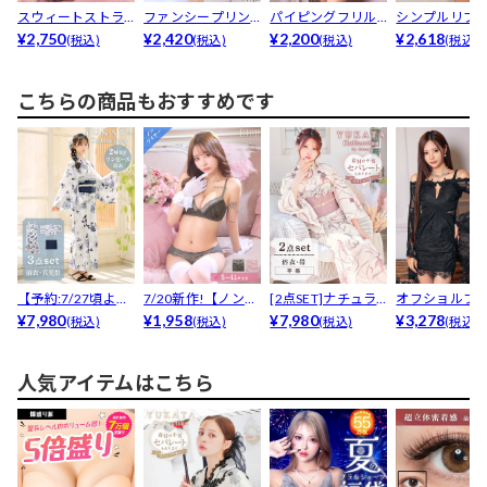
スウィートストラ
ファンシープリン
パイピングフリル
シンプルリブ
イプキャミソール&
¥2,750
トノースリーブワ
¥2,420
サテンキャミソー
¥2,200
ルキャミソール&
¥2,618
(税込)
(税込)
(税込)
(税込)
am...
ンピー...
ル&a...
こちらの商品もおすすめです
【予約:7/27頃より
7/20新作!【ノンワ
[2点SET]ナチュラ
オフショルフ
順次発送】[ワン...
¥7,980
イヤー】メロウレ...
¥1,958
ルダスティー金魚...
¥7,980
袖レースボレロ
¥3,278
(税込)
(税込)
(税込)
(税込)
02...
人気アイテムはこちら