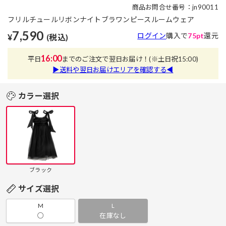
商品お問合せ番号：jn90011
フリルチュールリボンナイトブラワンピースルームウェア
7,590
ログイン
購入で
75pt
還元
¥
(税込)
16:00
平日
までのご注文で翌日お届け！
(※土日祝15:00)
▶送料や翌日お届けエリアを確認する◀
カラー選択
ブラック
サイズ選択
M
L
○
在庫なし