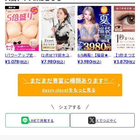
[パワーアップ史上
[2点SET][鈴木ユリ
8/8再販!【福袋★
【1秒まつエク
最強5倍盛りアップ
¥1,078
ア(baby)...
¥7,980
ブラセット3点
¥3,980
リュームタイ
¥1,870
(税込)
(税込)
(税込)
(税込)
も...
入】...
ブ...
＼ まだまだ豊富に種類あります!! ／
dazzy closetをもっと見る
シェアする
LINEで共有する
Ｘでつぶやく