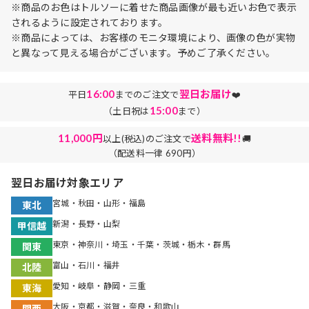
※商品のお色はトルソーに着せた商品画像が最も近いお色で表示
されるように設定されております。
※商品によっては、お客様のモニタ環境により、画像の色が実物
と異なって見える場合がございます。予めご了承ください。
16:00
翌日お届け
平日
までのご注文で
❤️
15:00
（土日祝は
まで）
11,000円
送料無料!!
以上(税込)のご注文で
🚚
（配送料一律 690円）
翌日お届け対象エリア
宮城・秋田・山形・福島
東北
新潟・長野・山梨
甲信越
東京・神奈川・埼玉・千葉・茨城・栃木・群馬
関東
富山・石川・福井
北陸
愛知・岐阜・静岡・三重
東海
大阪・京都・滋賀・奈良・和歌山
関西