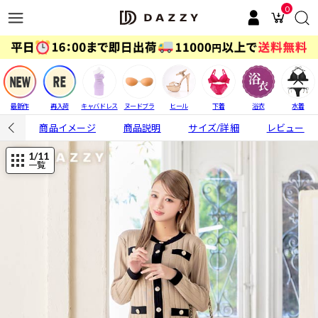
0
最新作
再入荷
キャバドレス
ヌードブラ
ヒール
下着
浴衣
水着
商品イメージ
商品説明
サイズ/詳細
レビュー
1
/11
一覧