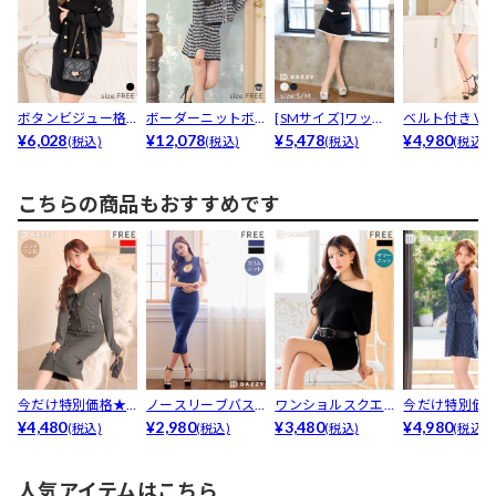
ボタンビジュー格
ボーダーニットボ
[SMサイズ]ワッフ
ベルト付きＶ
子柄スカートニッ
¥6,028
タンビジュー付き
¥12,078
ルパイピングカラ
¥5,478
クレイヤード
¥4,980
(税込)
(税込)
(税込)
(税込)
ト長袖...
ラウン...
ー...
ツワン...
こちらの商品もおすすめです
今だけ特別価格★
ノースリーブバス
ワンショルスクエ
今だけ特別価
[伊藤桃々着用]胸元
¥4,480
トカットリブニッ
¥2,980
アバックルベルト
¥3,480
7/21再販!襟付
¥4,980
(税込)
(税込)
(税込)
(税込)
リ...
トワン...
付きニ...
ア...
人気アイテムはこちら