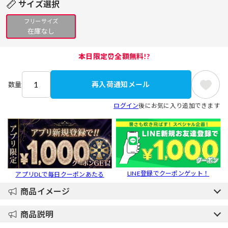
サイズ選択
フリーサイズ
在庫なし
本日限定⏰全額無料!?
再入荷通知メール
数量
ログイン
後にお気に入り追加できます
LINE登録でクーポンゲット！
アプリDLで毎日クーポンあたる
商品イメージ
商品説明