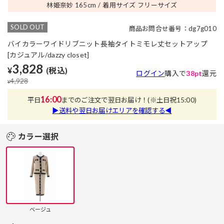
林姫奈妙 165
cm
着用サイズ フリーサイズ
SOLD OUT
商品お問合せ番号：dg7g010
バイカラーワイドリブニット長袖タイトミモレ丈セットアップ
[カジュアル/dazzy closet]
3,828
¥
(税込)
ログイン
購入で
38pt
還元
4,928
¥
16:00
平日
までのご注文で翌日お届け！
(※土日祝15:00)
▶送料や翌日お届けエリアを確認する◀
カラー選択
ベージュ