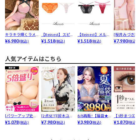
キラキラ輝くラメ×
【Reinest】スピン
【Reinest】メルテ
[桜井みづき着
シアーホルター♪
¥6,980
ドルレーシィカ...
¥1,518
ィーハートスト...
¥1,518
小さめ]3日で
¥7,980
(税込)
(税込)
(税込)
(税込)
アク...
完!...
人気アイテムはこちら
[パワーアップ史上
[2点SET][鈴木ユリ
8/8再販!【福袋★
【1秒まつエク
最強5倍盛りアップ
¥1,078
ア(baby)...
¥7,980
ブラセット3点
¥3,980
リュームタイ
¥1,870
(税込)
(税込)
(税込)
(税込)
も...
入】...
ブ...