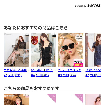
あなたにおすすめの商品はこちら
二の腕隠せる長袖
8/4再販!【累計300
ブラックスタッズ
【累計2000枚
フラワーレース×ベ
¥6,980
0枚販売・3L...
¥6,480
サングラス
¥1,980
売】細見え間
¥6,980
(税込)
(税込)
(税込)
(税込)
ルト...
なし...
こちらの商品もおすすめです