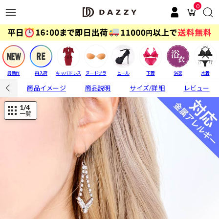
0
最新作
再入荷
キャバドレス
ヌードブラ
ヒール
下着
浴衣
水着
商品イメージ
商品説明
サイズ/詳細
レビュー
1
/4
一覧