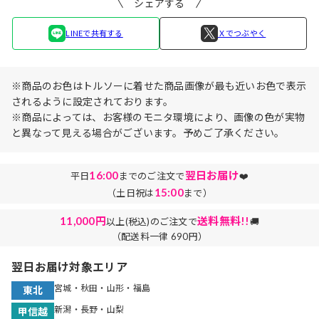
シェアする
LINEで共有する
Ｘでつぶやく
※商品のお色はトルソーに着せた商品画像が最も近いお色で表示
されるように設定されております。
※商品によっては、お客様のモニタ環境により、画像の色が実物
と異なって見える場合がございます。予めご了承ください。
16:00
翌日お届け
平日
までのご注文で
❤️
15:00
（土日祝は
まで）
11,000円
送料無料!!
以上(税込)のご注文で
🚚
（配送料一律 690円）
翌日お届け対象エリア
宮城・秋田・山形・福島
東北
新潟・長野・山梨
甲信越