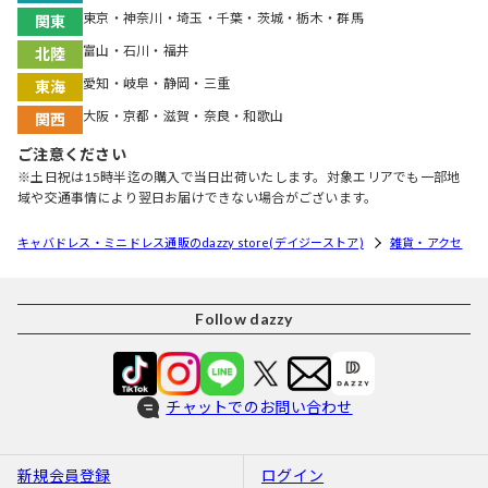
東京・神奈川・埼玉・千葉・茨城・栃木・群馬
関東
富山・石川・福井
北陸
愛知・岐阜・静岡・三重
東海
大阪・京都・滋賀・奈良・和歌山
関西
ご注意ください
※土日祝は15時半迄の購入で当日出荷いたします。対象エリアでも一部地
域や交通事情により翌日お届けできない場合がございます。
キャバドレス・ミニドレス通販のdazzy store(デイジーストア)
雑貨・アクセ
Follow dazzy
チャットでのお問い合わせ
新規会員登録
ログイン