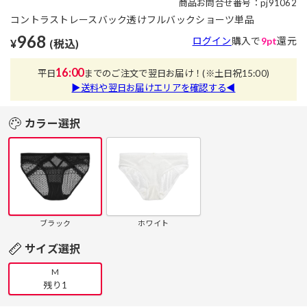
商品お問合せ番号：pj91062
コントラストレースバック透けフルバックショーツ単品
968
ログイン
購入で
9pt
還元
¥
(税込)
16:00
平日
までのご注文で翌日お届け！
(※土日祝15:00)
▶送料や翌日お届けエリアを確認する◀
カラー選択
ブラック
ホワイト
サイズ選択
M
残り1