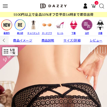
0
5500円以上で全品10%オフ⏰平日16時まで即日出荷
最新作
再入荷
キャバドレス
ヌードブラ
ヒール
下着
浴衣
水着
商品イメージ
商品説明
サイズ/詳細
レビュー
1
/8
一覧