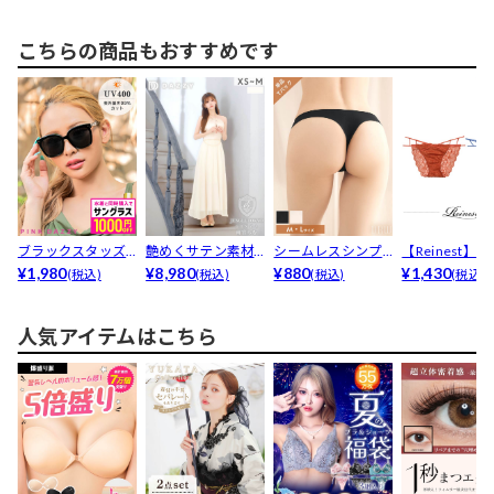
ー...
育乳ブ...
こちらの商品もおすすめです
ブラックスタッズ
艶めくサテン素材
シームレスシンプ
【Reinest】
サングラス
¥1,980
で高級感抜群♪上
¥8,980
ルTバックショーツ
¥880
ライトクロスコ.
¥1,430
(税込)
(税込)
(税込)
(税込)
品なホ...
単品
人気アイテムはこちら