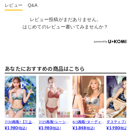
レビュー
Q&A
レビュー投稿がまだありません。
はじめてのレビュー書いてみませんか？
あなたにおすすめの商品はこちら
7/30再販!【三上悠
7/25再販!レーシィ
8/1再販!ヌーディ
ダスティブル
亜着用】ゴージャ...
¥1,980
スカラップブラジ...
¥1,980
ーレースブラジャ
¥1,848
エンブロイダ
¥1,980
(税込)
(税込)
(税込)
(税込)