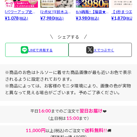
[パワーアップ史上
[2点SET][鈴木ユリ
8/4再販!【福袋★
【1秒まつエク
最強5倍盛りアップ
¥1,078
ア(baby)...
¥7,980
ブラセット3点
¥3,980
リュームタイ
¥1,870
(税込)
(税込)
(税込)
(税込)
も...
入】...
ブ...
シェアする
LINEで共有する
Ｘでつぶやく
※商品のお色はトルソーに着せた商品画像が最も近いお色で表示
されるように設定されております。
※商品によっては、お客様のモニタ環境により、画像の色が実物
と異なって見える場合がございます。予めご了承ください。
16:00
翌日お届け
平日
までのご注文で
❤️
15:00
（土日祝は
まで）
11,000円
送料無料!!
以上(税込)のご注文で
🚚