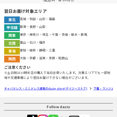
（配送料一律 690円）
翌日お届け対象エリア
宮城・秋田・山形・福島
東北
新潟・長野・山梨
甲信越
東京・神奈川・埼玉・千葉・茨城・栃木・群馬
関東
富山・石川・福井
北陸
愛知・岐阜・静岡・三重
東海
大阪・京都・滋賀・奈良・和歌山
関西
ご注意ください
※土日祝は15時半迄の購入で当日出荷いたします。対象エリアでも一部地
域や交通事情により翌日お届けできない場合がございます。
キャバドレス・ミニドレス通販のdazzy store(デイジーストア)
下着・ランジェリ
Follow dazzy