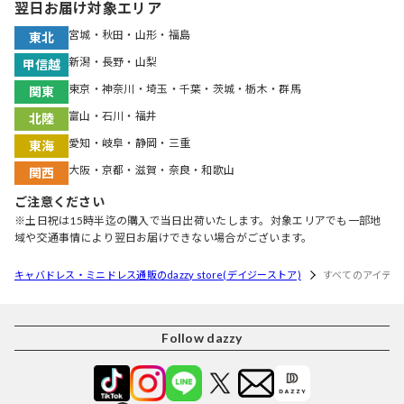
翌日お届け対象エリア
宮城・秋田・山形・福島
東北
新潟・長野・山梨
甲信越
東京・神奈川・埼玉・千葉・茨城・栃木・群馬
関東
富山・石川・福井
北陸
愛知・岐阜・静岡・三重
東海
大阪・京都・滋賀・奈良・和歌山
関西
ご注意ください
※土日祝は15時半迄の購入で当日出荷いたします。対象エリアでも一部地
域や交通事情により翌日お届けできない場合がございます。
キャバドレス・ミニドレス通販のdazzy store(デイジーストア)
すべてのアイテム
Follow dazzy