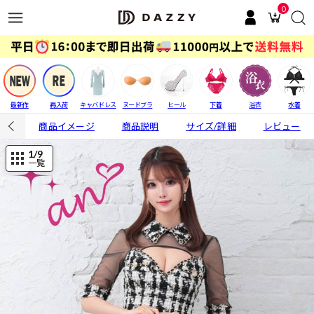
0
最新作
再入荷
キャバドレス
ヌードブラ
ヒール
下着
浴衣
水着
商品イメージ
商品説明
サイズ/詳細
レビュー
1
/9
一覧