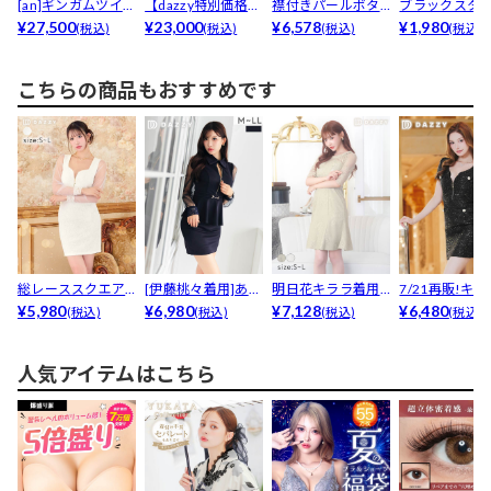
[an]ギンガムツイー
【dazzy特別価格】
襟付きパールボタ
ブラックスタ
ド襟付きパールボ...
¥27,500
[an]襟付きフ...
¥23,000
ンフェイクポケッ
¥6,578
サングラス
¥1,980
(税込)
(税込)
(税込)
(税込)
ト半袖...
こちらの商品もおすすめです
総レーススクエア
[伊藤桃々着用]あざ
明日花キララ着用
7/21再販!キ
ネックフロントジ
¥5,980
とセクシー谷間ジ
¥6,980
[SMLサイズ]フラ
¥7,128
輝くスパンコール
¥6,480
(税込)
(税込)
(税込)
(税込)
ップ長...
ッ...
ワ...
人気アイテムはこちら