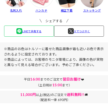
名刺入れ
ハンカチ
補正下着
ストッキング
シェアする
LINEで共有する
Ｘでつぶやく
※商品のお色はトルソーに着せた商品画像が最も近いお色で表示
されるように設定されております。
※商品によっては、お客様のモニタ環境により、画像の色が実物
と異なって見える場合がございます。予めご了承ください。
16:00
翌日お届け
平日
までのご注文で
❤️
15:00
（土日祝は
まで）
11,000円
送料無料!!
以上(税込)のご注文で
🚚
（配送料一律 690円）