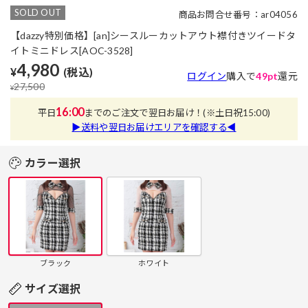
SOLD OUT
商品お問合せ番号：ar04056
【dazzy特別価格】[an]シースルーカットアウト襟付きツイードタ
イトミニドレス[AOC-3528]
4,980
¥
(税込)
ログイン
購入で
49pt
還元
27,500
¥
16:00
平日
までのご注文で翌日お届け！
(※土日祝15:00)
▶送料や翌日お届けエリアを確認する◀
カラー選択
ブラック
ホワイト
サイズ選択