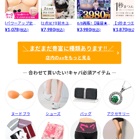
[パワーアップ史上
[2点SET][鈴木ユリ
8/8再販!【福袋★
【1秒まつエク
最強5倍盛りアップ
¥1,078
ア(baby)...
¥7,980
ブラセット3点
¥3,980
リュームタイ
¥1,870
(税込)
(税込)
(税込)
(税込)
も...
入】...
ブ...
＼ まだまだ豊富に種類あります!! ／
店内のanをもっと見る
― 合わせて買いたい!キャバ必須アイテム ―
ヌードブラ
シューズ
バッグ
アクセサリー