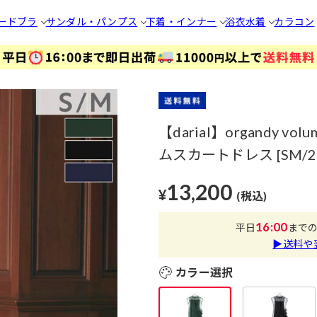
ードブラ
サンダル・パンプス
下着・インナー
浴衣
水着
カラコン
【darial】organdy vo
ムスカートドレス [SM/
13,200
¥
(税込)
16:00
平日
まで
▶送料や
カラー選択