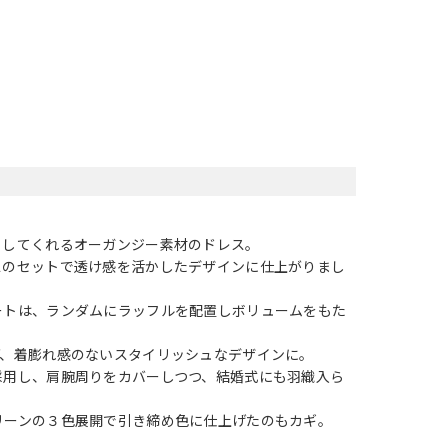
ス
らしてくれるオーガンジー素材のドレス。
スのセットで透け感を活かしたデザインに仕上がりまし
ートは、ランダムにラッフルを配置しボリュームをもた
げ、着膨れ感のないスタイリッシュなデザインに。
採用し、肩腕周りをカバーしつつ、結婚式にも羽織入ら
リーンの３色展開で引き締め色に仕上げたのもカギ。