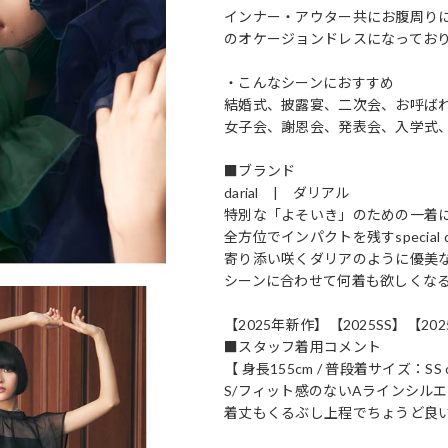
インナー・アウター共にお腹周り
のオケージョンドレスになってお
・こんなシーンにおすすめ
結婚式、披露宴、二次会、お呼ば
女子会、謝恩会、発表会、入学式
■ブランド
darial | ダリアル
特別な「よそいき」のための一着
全方位でインパクトを残すspecial d
寄り添い咲くダリアのように優美
シーンに合わせて何着も欲しくな
【2025年新作】【2025SS】【2025 
■スタッフ着用コメント
【 身長155cm / 普段着サイズ：SS o
S/フィット感のないAラインシル
着丈もくるぶし上程でちょうど良