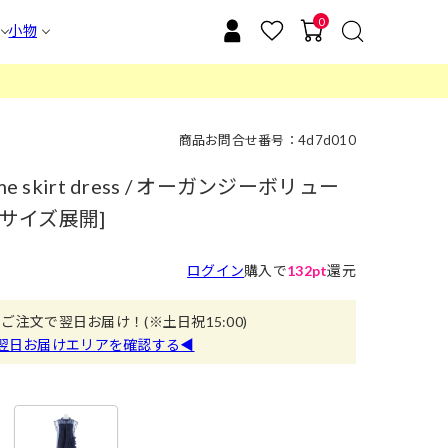
0
小物
商品お問合せ番号：4d7d010
lume skirt dress / オーガンジーボリュー
2サイズ展開]
ログイン
購入で
132pt
還元
のご注文で翌日お届け！
(※土日祝15:00)
翌日お届けエリアを確認する◀