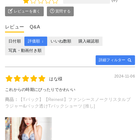
レビューを書く
質問する
レビュー
Q&A
日付順
評価順 ↓
いいね数順
購入確認順
写真・動画付き順
詳細フィルター
2024-11-06
はな様
これからの時期にぴったりでかわいい
商品：
【Tバック】【Reinest】ファンシースノークリスタルブ
ラジャー&バック透けTバックショーツ [推し]