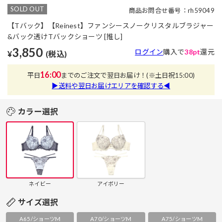
SOLD OUT
商品お問合せ番号：rh59049
【Tバック】【Reinest】ファンシースノークリスタルブラジャー
&バック透けTバックショーツ [推し]
3,850
ログイン
購入で
38pt
還元
¥
(税込)
16:00
平日
までのご注文で翌日お届け！
(※土日祝15:00)
▶送料や翌日お届けエリアを確認する◀
カラー選択
ネイビー
アイボリー
サイズ選択
A65/ショーツM
A70/ショーツM
A75/ショーツM