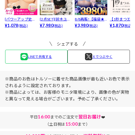
[パワーアップ史上
[2点SET][鈴木ユリ
8/8再販!【福袋★
【1秒まつエク
最強5倍盛りアップ
¥1,078
ア(baby)...
¥7,980
ブラセット3点
¥3,980
リュームタイ
¥1,870
(税込)
(税込)
(税込)
(税込)
も...
入】...
ブ...
シェアする
LINEで共有する
Ｘでつぶやく
※商品のお色はトルソーに着せた商品画像が最も近いお色で表示
されるように設定されております。
※商品によっては、お客様のモニタ環境により、画像の色が実物
と異なって見える場合がございます。予めご了承ください。
16:00
翌日お届け
平日
までのご注文で
❤️
15:00
（土日祝は
まで）