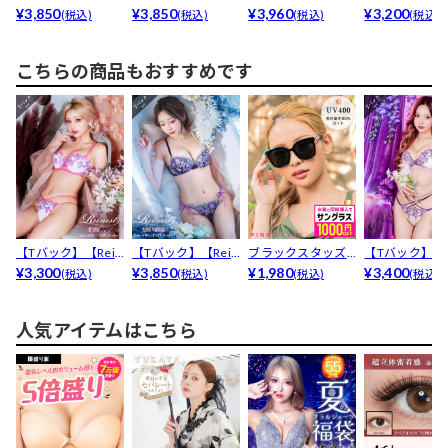
est】ラフィネ...
¥3,850
est】フレグラ...
¥3,850
est】グラマラ...
¥3,960
est】ルーチェ..
¥3,200
(税込)
(税込)
(税込)
(税込)
こちらの商品もおすすめです
【Tバック】【Rein
【Tバック】【Rein
ブラックスタッズ
【Tバック】【R
est】フローリ...
¥3,300
est】フレグラ...
¥3,850
サングラス
¥1,980
est】ストリン..
¥3,400
(税込)
(税込)
(税込)
(税込)
人気アイテムはこちら