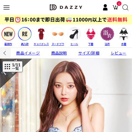
0
最新作
再入荷
キャバドレス
ヌードブラ
ヒール
下着
浴衣
水着
商品イメージ
商品説明
サイズ/詳細
レビュー
1
/11
一覧