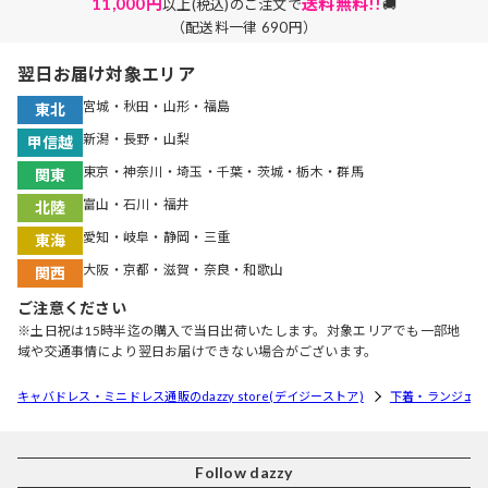
11,000円
送料無料!!
以上(税込)のご注文で
🚚
（配送料一律 690円）
翌日お届け対象エリア
宮城・秋田・山形・福島
東北
新潟・長野・山梨
甲信越
東京・神奈川・埼玉・千葉・茨城・栃木・群馬
関東
富山・石川・福井
北陸
愛知・岐阜・静岡・三重
東海
大阪・京都・滋賀・奈良・和歌山
関西
ご注意ください
※土日祝は15時半迄の購入で当日出荷いたします。対象エリアでも一部地
域や交通事情により翌日お届けできない場合がございます。
キャバドレス・ミニドレス通販のdazzy store(デイジーストア)
下着・ランジェリ
Follow dazzy