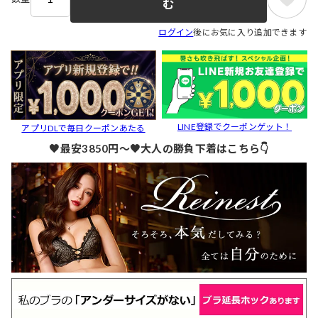
む
ログイン
後にお気に入り追加できます
LINE登録でクーポンゲット！
アプリDLで毎日クーポンあたる
🖤最安3850円～🖤大人の勝負下着はこちら👇