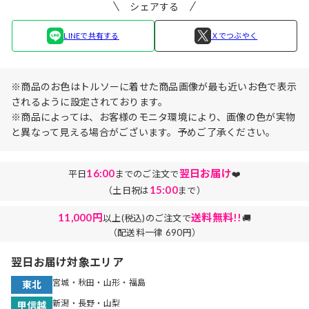
シェアする
LINEで共有する
Ｘでつぶやく
※商品のお色はトルソーに着せた商品画像が最も近いお色で表示
されるように設定されております。
※商品によっては、お客様のモニタ環境により、画像の色が実物
と異なって見える場合がございます。予めご了承ください。
16:00
翌日お届け
平日
までのご注文で
❤️
15:00
（土日祝は
まで）
11,000円
送料無料!!
以上(税込)のご注文で
🚚
（配送料一律 690円）
翌日お届け対象エリア
宮城・秋田・山形・福島
東北
新潟・長野・山梨
甲信越