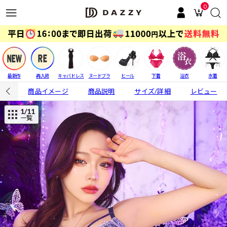
0
最新作
再入荷
キャバドレス
ヌードブラ
ヒール
下着
浴衣
水着
商品イメージ
商品説明
サイズ/詳細
レビュー
1
/11
一覧