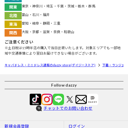
東京・神奈川・埼玉・千葉・茨城・栃木・群馬
関東
富山・石川・福井
北陸
愛知・岐阜・静岡・三重
東海
大阪・京都・滋賀・奈良・和歌山
関西
ご注意ください
※土日祝は15時半迄の購入で当日出荷いたします。対象エリアでも一部地
域や交通事情により翌日お届けできない場合がございます。
キャバドレス・ミニドレス通販のdazzy store(デイジーストア)
下着・ランジェリ
Follow dazzy
チャットでのお問い合わせ
新規会員登録
ログイン