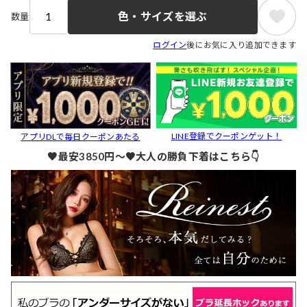
色・サイズを選ぶ
数量
ログイン
後にお気に入り追加できます
LINE登録でクーポンゲット！
アプリDLで毎日クーポンあたる
🖤最安3850円～🖤大人の勝負下着はこちら👇