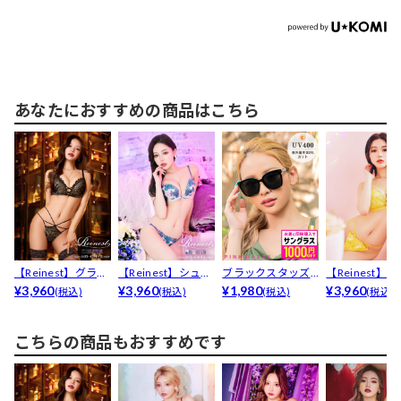
あなたにおすすめの商品はこちら
【Reinest】グラマ
【Reinest】シュエ
ブラックスタッズ
【Reinest】
ラスフェザーロ...
¥3,960
ットグラデーシ...
¥3,960
サングラス
¥1,980
ーレースアップ.
¥3,960
(税込)
(税込)
(税込)
(税込)
こちらの商品もおすすめです