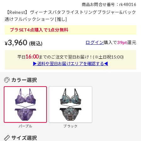
商品お問合せ番号：rk48016
【Reinest】ヴィーナスバタフライストリングブラジャー&バック
透けフルバックショーツ [推し]
ブラSET4点購入で1点分無料
3,960
ログイン
購入で
39pt
還元
¥
(税込)
16:00
平日
までのご注文で翌日お届け！
(※土日祝15:00)
▶送料や翌日お届けエリアを確認する◀
カラー選択
パープル
ブラック
サイズ選択