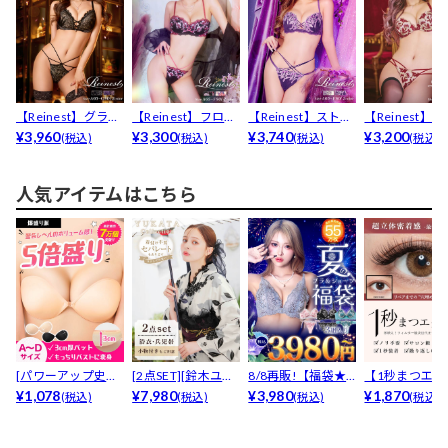
【Reinest】グラマ
【Reinest】フロー
【Reinest】ストリ
【Reinest】
ラスフェザーロ...
¥3,960
リデリーフレー...
¥3,300
ングパープルリ...
¥3,740
アントフルブル.
¥3,200
(税込)
(税込)
(税込)
(税込)
人気アイテムはこちら
[パワーアップ史上
[2点SET][鈴木ユリ
8/8再販!【福袋★
【1秒まつエク
最強5倍盛りアップ
¥1,078
ア(baby)...
¥7,980
ブラセット3点
¥3,980
リュームタイ
¥1,870
(税込)
(税込)
(税込)
(税込)
も...
入】...
ブ...