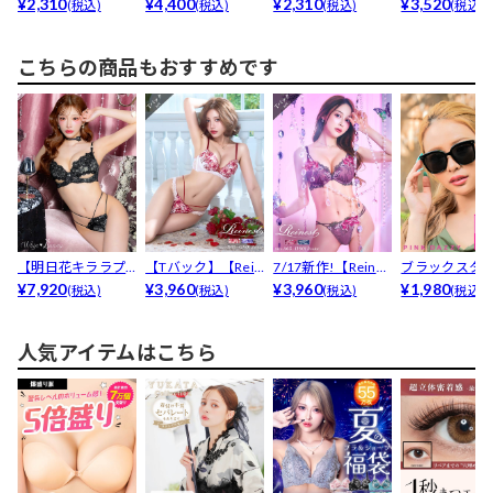
ック】クラッシー
¥2,310
est】ストリン...
¥4,400
ック】レーシィブ
¥2,310
ズ】【3点セット
¥3,520
(税込)
(税込)
(税込)
(税込)
レ...
ル...
こちらの商品もおすすめです
【明日花キララプ
【Tバック】【Rein
7/17新作!【Reines
ブラックスタ
ロデュース/Whip
¥7,920
est】エレガン...
¥3,960
t】ミステ...
¥3,960
サングラス
¥1,980
(税込)
(税込)
(税込)
(税込)
B...
人気アイテムはこちら