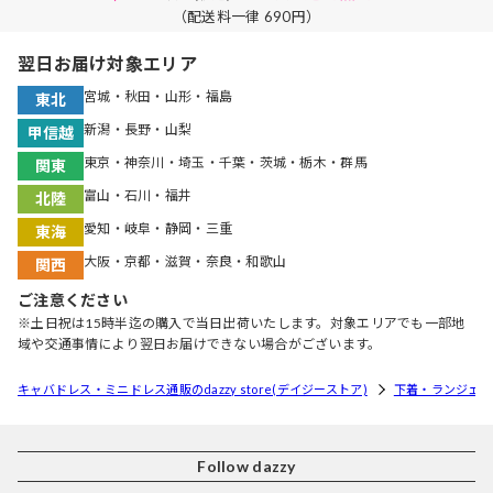
（配送料一律 690円）
翌日お届け対象エリア
宮城・秋田・山形・福島
東北
新潟・長野・山梨
甲信越
東京・神奈川・埼玉・千葉・茨城・栃木・群馬
関東
富山・石川・福井
北陸
愛知・岐阜・静岡・三重
東海
大阪・京都・滋賀・奈良・和歌山
関西
ご注意ください
※土日祝は15時半迄の購入で当日出荷いたします。対象エリアでも一部地
域や交通事情により翌日お届けできない場合がございます。
キャバドレス・ミニドレス通販のdazzy store(デイジーストア)
下着・ランジェリ
Follow dazzy