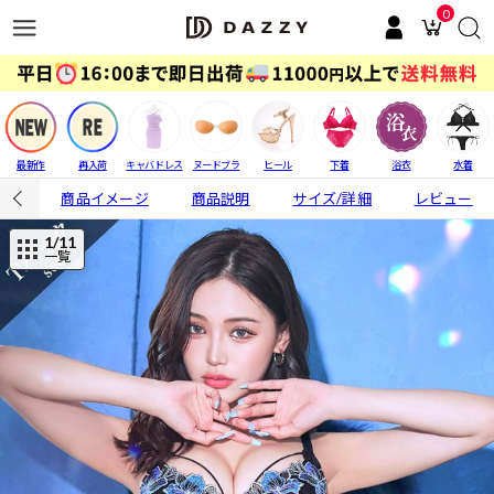
0
最新作
再入荷
キャバドレス
ヌードブラ
ヒール
下着
浴衣
水着
商品イメージ
商品説明
サイズ/詳細
レビュー
1
/11
一覧