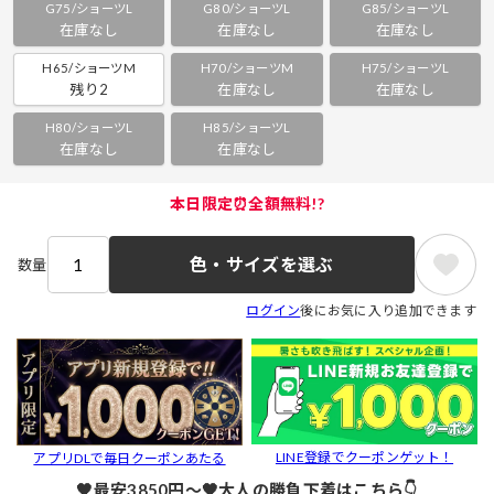
G75/ショーツL
G80/ショーツL
G85/ショーツL
在庫なし
在庫なし
在庫なし
H65/ショーツM
H70/ショーツM
H75/ショーツL
残り2
在庫なし
在庫なし
H80/ショーツL
H85/ショーツL
在庫なし
在庫なし
本日限定⏰全額無料!?
色・サイズを選ぶ
数量
ログイン
後にお気に入り追加できます
LINE登録でクーポンゲット！
アプリDLで毎日クーポンあたる
🖤最安3850円～🖤大人の勝負下着はこちら👇