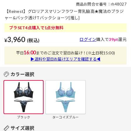
商品お問合せ番号：rh48027
【Reinest】グロリアスマリンフラワー育乳脇高★魔法のブラジ
ャー&バック透けTバックショーツ[推し]
ブラSET4点購入で1点分無料
3,960
ログイン
購入で
39pt
還元
¥
(税込)
16:00
平日
までのご注文で翌日お届け！
(※土日祝15:00)
▶送料や翌日お届けエリアを確認する◀
カラー選択
ブラック
ターコイズブルー
サイズ選択