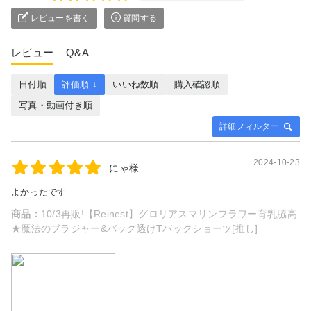
レビューを書く
質問する
レビュー
Q&A
日付順
評価順 ↓
いいね数順
購入確認順
写真・動画付き順
詳細フィルター
2024-10-23
にゃ様
よかったです
商品：
10/3再販!【Reinest】グロリアスマリンフラワー育乳脇高
★魔法のブラジャー&バック透けTバックショーツ[推し]