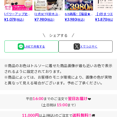
[パワーアップ史上
[2点SET][鈴木ユリ
8/8再販!【福袋★
【1秒まつエク
最強5倍盛りアップ
¥1,078
ア(baby)...
¥7,980
ブラセット3点
¥3,980
リュームタイ
¥1,870
(税込)
(税込)
(税込)
(税込)
も...
入】...
ブ...
シェアする
LINEで共有する
Ｘでつぶやく
※商品のお色はトルソーに着せた商品画像が最も近いお色で表示
されるように設定されております。
※商品によっては、お客様のモニタ環境により、画像の色が実物
と異なって見える場合がございます。予めご了承ください。
16:00
翌日お届け
平日
までのご注文で
❤️
15:00
（土日祝は
まで）
11,000円
送料無料!!
以上(税込)のご注文で
🚚