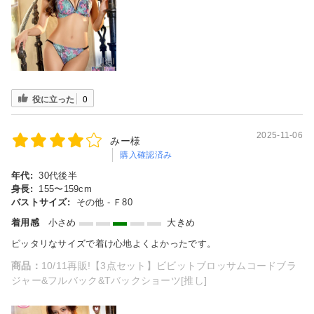
役に立った
0
2025-11-06
みー様
購入確認済み
年代:
30代後半
身長:
155〜159cm
バストサイズ:
その他 - Ｆ80
着用感
小さめ
大きめ
ピッタリなサイズで着け心地よくよかったです。
商品：
10/11再販!【3点セット】ビビットブロッサムコードブラ
ジャー&フルバック&Tバックショーツ[推し]