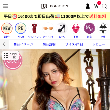
0
最新作
再入荷
キャバドレス
ヌードブラ
ヒール
下着
浴衣
水着
商品イメージ
商品説明
サイズ/詳細
レビュー
1
/11
一覧