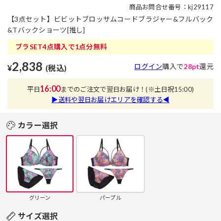
商品お問合せ番号：kj29117
【3点セット】ビビットブロッサムコードブラジャー&フルバック
&Tバックショーツ[推し]
ブラSET4点購入で1点分無料
2,838
ログイン
購入で
28pt
還元
¥
(税込)
16:00
平日
までのご注文で翌日お届け！
(※土日祝15:00)
▶送料や翌日お届けエリアを確認する◀
カラー選択
グリーン
パープル
サイズ選択