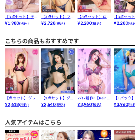
【3点セット】チャ
【3点セット】ファ
【3点セット】ロイ
【3点セット】
ーミングパステル
¥1,980
ンシーグロスフラ
¥2,728
ヤルビビットブル
¥2,280
マラスヌーデ
¥2,280
(税込)
(税込)
(税込)
(税込)
フラ...
ワー...
ーム...
ード...
こちらの商品もおすすめです
【点セット】グレ
【3点セット】グロ
7/17新作!【Reines
【Tバック】【R
イスフルローズ育
¥2,618
スサテンリボンレ
¥2,640
t】ミステ...
¥3,960
est】【永尾ま..
¥3,960
(税込)
(税込)
(税込)
(税込)
乳脇高...
ース...
人気アイテムはこちら