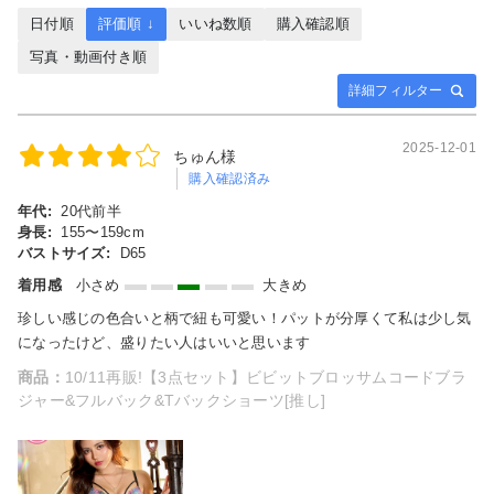
日付順
評価順 ↓
いいね数順
購入確認順
写真・動画付き順
詳細フィルター
2025-12-01
ちゅん様
購入確認済み
年代:
20代前半
身長:
155〜159cm
バストサイズ:
D65
着用感
小さめ
大きめ
珍しい感じの色合いと柄で紐も可愛い！パットが分厚くて私は少し気
になったけど、盛りたい人はいいと思います
商品：
10/11再販!【3点セット】ビビットブロッサムコードブラ
ジャー&フルバック&Tバックショーツ[推し]