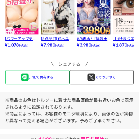
[パワーアップ史上
[2点SET][鈴木ユリ
8/8再販!【福袋★
【1秒まつエク
最強5倍盛りアップ
¥1,078
ア(baby)...
¥7,980
ブラセット3点
¥3,980
リュームタイ
¥1,870
(税込)
(税込)
(税込)
(税込)
も...
入】...
ブ...
シェアする
LINEで共有する
Ｘでつぶやく
※商品のお色はトルソーに着せた商品画像が最も近いお色で表示
されるように設定されております。
※商品によっては、お客様のモニタ環境により、画像の色が実物
と異なって見える場合がございます。予めご了承ください。
16:00
翌日お届け