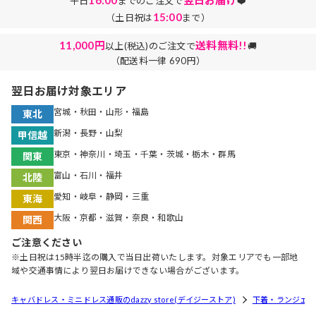
平日
までのご注文で
❤️
15:00
（土日祝は
まで）
11,000円
送料無料!!
以上(税込)のご注文で
🚚
（配送料一律 690円）
翌日お届け対象エリア
宮城・秋田・山形・福島
東北
新潟・長野・山梨
甲信越
東京・神奈川・埼玉・千葉・茨城・栃木・群馬
関東
富山・石川・福井
北陸
愛知・岐阜・静岡・三重
東海
大阪・京都・滋賀・奈良・和歌山
関西
ご注意ください
※土日祝は15時半迄の購入で当日出荷いたします。対象エリアでも一部地
域や交通事情により翌日お届けできない場合がございます。
キャバドレス・ミニドレス通販のdazzy store(デイジーストア)
下着・ランジェリ