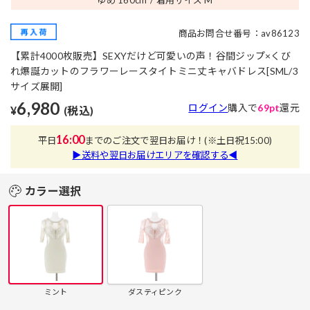
商品お問合せ番号：av86123
【累計4000枚販売】SEXYだけど可愛いの声！谷間ジップ×くび
れ爆誕カットのフラワーレースタイトミニ丈キャバドレス[SML/3
サイズ展開]
6,980
ログイン
購入で
69pt
還元
¥
(税込)
16:00
平日
までのご注文で翌日お届け！
(※土日祝15:00)
▶送料や翌日お届けエリアを確認する◀
カラー選択
ミント
ダスティピンク