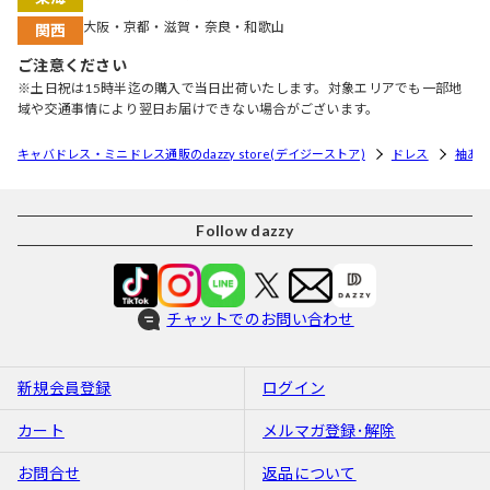
大阪・京都・滋賀・奈良・和歌山
関西
ご注意ください
※土日祝は15時半迄の購入で当日出荷いたします。対象エリアでも一部地
域や交通事情により翌日お届けできない場合がございます。
キャバドレス・ミニドレス通販のdazzy store(デイジーストア)
ドレス
袖あ
Follow dazzy
チャットでのお問い合わせ
新規会員登録
ログイン
カート
メルマガ登録･解除
お問合せ
返品について