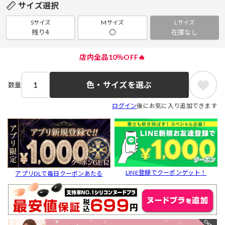
サイズ選択
Sサイズ
Mサイズ
Lサイズ
残り4
〇
在庫なし
店内全品10％OFF🔥
色・サイズを選ぶ
数量
ログイン
後にお気に入り追加できます
LINE登録でクーポンゲット！
アプリDLで毎日クーポンあたる