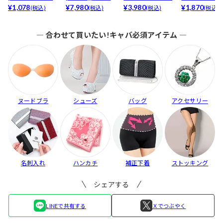
最強5倍盛りアップ
¥1,078
ア(baby)...
¥7,980
ブラセット3点
¥3,980
リュームタイ
¥1,870
(税込)
(税込)
(税込)
(税込)
も...
入】...
ブ...
― 合わせて買いたい!キャバ必須アイテム ―
ヌードブラ
シューズ
バッグ
アクセサリー
名刺入れ
ハンカチ
補正下着
ストッキング
シェアする
LINEで共有する
Ｘでつぶやく