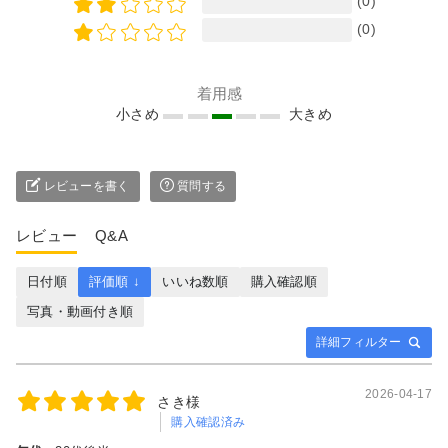
(0)
(0)
着用感
小さめ
大きめ
レビューを書く
質問する
レビュー
Q&A
日付順
評価順 ↓
いいね数順
購入確認順
写真・動画付き順
詳細フィルター
2026-04-17
さき様
購入確認済み