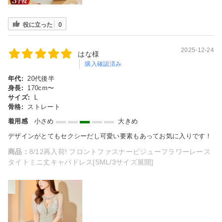
役に立った
0
2025-12-24
はな様
購入確認済み
年代:
20代後半
身長:
170cm〜
サイズ:
L
骨格:
ストレート
着用感
小さめ
大きめ
デザインがとてもセクシーだし可愛い要素もあってお気に入りです！
商品：
8/12再入荷! フロントファスナービジューフラワーレース
タイトミニ丈キャバドレス[SML/3サイズ展開]