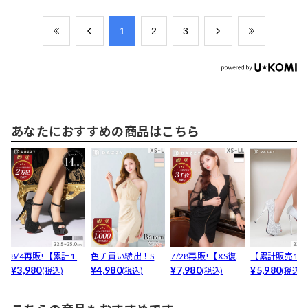
​1
​2
​3
あなたにおすすめの商品はこちら
8/4再販!【累計1.2
色チ買い続出！SEX
7/28再販!【XS復
【累計販売1.3
万足以上販売!...
¥3,980
Yホルターネック
¥4,980
活】【累計380...
¥7,980
突破】「キラ
¥5,980
(税込)
(税込)
(税込)
(税込)
ゴ...
か...