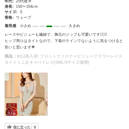
年代:
20代後半
身長:
150〜154cm
サイズ:
S
骨格:
ウェーブ
着用感
小さめ
大きめ
レースやビジューも繊細で、胸元のジップも可愛いです🙆🏻‍♀️
ヒップ周りはタイトなので、下着のラインでないように気をつけると
良いと思います🌟
商品：
8/12再入荷! フロントファスナービジューフラワーレース
タイトミニ丈キャバドレス[SML/3サイズ展開]
役に立った
0