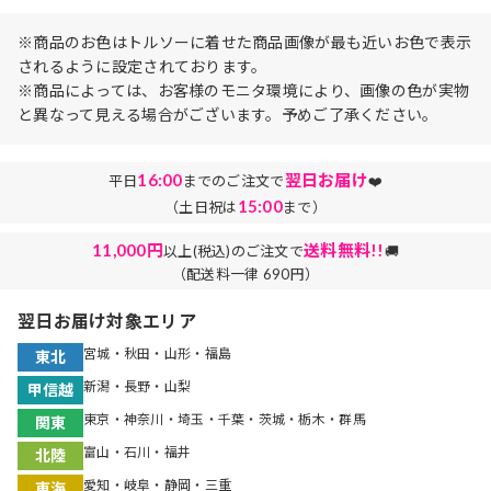
※商品のお色はトルソーに着せた商品画像が最も近いお色で表示
されるように設定されております。
※商品によっては、お客様のモニタ環境により、画像の色が実物
と異なって見える場合がございます。予めご了承ください。
16:00
翌日お届け
平日
までのご注文で
❤️
15:00
（土日祝は
まで）
11,000円
送料無料!!
以上(税込)のご注文で
🚚
（配送料一律 690円）
翌日お届け対象エリア
宮城・秋田・山形・福島
東北
新潟・長野・山梨
甲信越
東京・神奈川・埼玉・千葉・茨城・栃木・群馬
関東
富山・石川・福井
北陸
愛知・岐阜・静岡・三重
東海