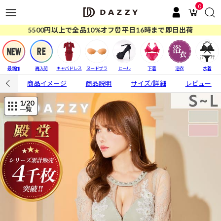
0
5500円以上で全品10%オフ⏰平日16時まで即日出荷
最新作
再入荷
キャバドレス
ヌードブラ
ヒール
下着
浴衣
水着
商品イメージ
商品説明
サイズ/詳細
レビュー
1
/20
一覧