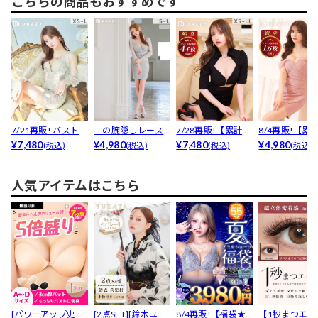
こちらの商品もおすすめです
7/21再販! バスト盛
二の腕隠しレース
7/28再販!【累計販
8/4再販!【累
れ＆体型カバー...
¥7,480
長袖×脚長効果♪カ
¥4,980
売枚数4000枚...
¥7,480
売枚数1.3万枚突
¥4,980
(税込)
(税込)
(税込)
(税込)
シュ...
人気アイテムはこちら
[パワーアップ史上
[2点SET][鈴木ユリ
8/4再販!【福袋★
【1秒まつエク