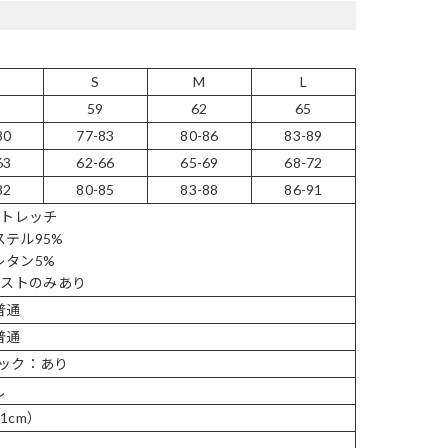
S
S
M
L
6
59
62
65
80
77-83
80-86
83-89
63
62-66
65-69
68-72
82
80-85
83-88
86-91
ストレッチ
テル95%
レタン5%
バストのみあり
普通
普通
ホック：あり
し
1cm）