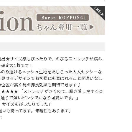
続出★サイズ感もぴったりで、のびるストレッチが病み
テ確定の1枚です！
んのり透けるメッシュ生地をあしらった大人セクシーな
く見せるデザインでお客様にも喜ばれること間違いなし
の位置が高く見え脚長効果も期待できます♪
★★★★★ 「ストレッチがきくので、脱ぎ着しやすくと
真通りで薄いピンクでかなり可愛いです。」
！サイズもぴったりでした」
違いも持ってます。伸縮性もあります」
!