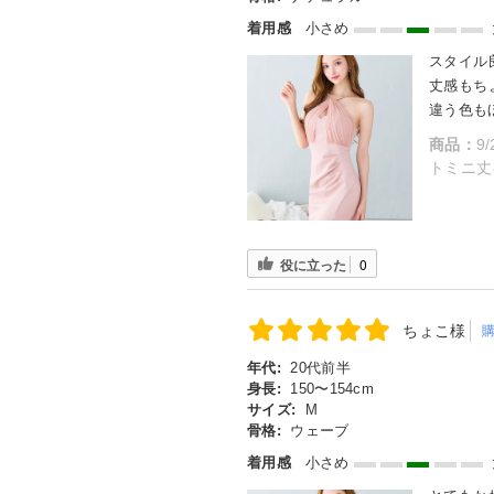
着用感
小さめ
スタイル
丈感もち
違う色も
商品：
9
トミニ丈キ
役に立った
0
ちょこ様
年代:
20代前半
身長:
150〜154cm
サイズ:
M
骨格:
ウェーブ
着用感
小さめ