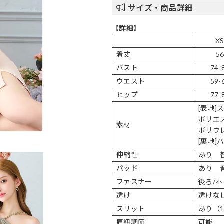
サイズ・商品詳細
【詳細】
X
着丈
5
バスト
74-
ウエスト
59-
ヒップ
77-
[表地]
ポリエス
素材
ポリウ
[裏地]
伸縮性
あり 
パッド
あり 
ファスナー
後ろ/
透け
透けな
スリット
あり（1
肩紐調節
可能