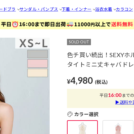
ードブラ
サンダル・パンプス
下着・インナー
浴衣
水着
カラコン
SOLD OUT
色チ買い続出！SEXY
タイトミニ丈キャバドレス
4,980
¥
(税込)
16:00
平日
まで
▶送料や
カラー選択