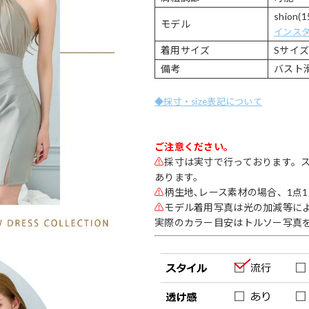
shion(1
モデル
インス
着用サイズ
Sサイ
備考
バスト
◆採寸・size表記について
ご注意ください。
⚠
採寸は実寸で行っております。
あります。
⚠
柄生地､レース素材の場合、1点
⚠
モデル着用写真は光の加減等に
実際のカラー目安はトルソー写真