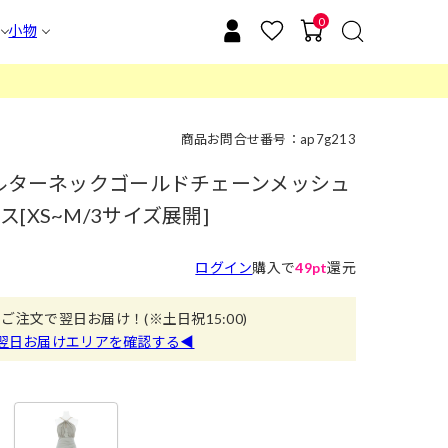
0
小物
商品お問合せ番号：ap7g213
ホルターネックゴールドチェーンメッシュ
[XS~M/3サイズ展開]
ログイン
購入で
49pt
還元
のご注文で翌日お届け！
(※土日祝15:00)
翌日お届けエリアを確認する◀