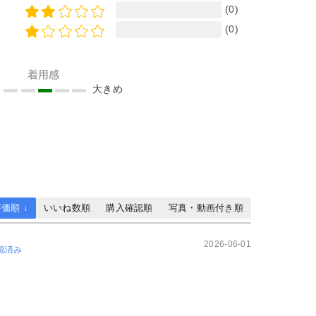
(0)
(0)
着用感
め
大きめ
価順 ↓
いいね数順
購入確認順
写真・動画付き順
2026-06-01
認済み