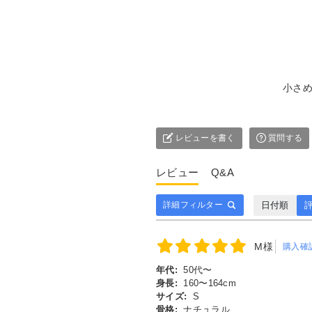
小さ
レビューを書く
質問する
レビュー
Q&A
日付順
評
詳細フィルター
M様
購入確
年代:
50代〜
身長:
160〜164cm
サイズ:
S
骨格:
ナチュラル