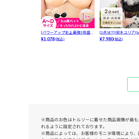
[パワーアップ史上最強5倍盛り
[2点SET][鈴木ユリア(bab
アップも...
¥1,078
¥7,980
(税込)
(税込)
※商品のお色はトルソーに着せた商品画像が最も
れるように設定されております。
※商品によっては、お客様のモニタ環境により、