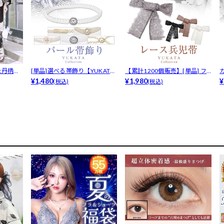
淡牡丹柄浴
[単品]選べる帯飾り【YUKATA
【累計1200個販売】[単品] フ
b...
¥1,480
ラワ...
¥1,980
6
¥
(税込)
(税込)