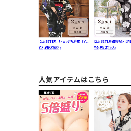
[2点SET]黒地×百合柄浴衣【YU
[2点SET]濃紺縦縞×
K...
¥7,980
衣【...
¥6,980
(税込)
(税込)
人気アイテムはこちら