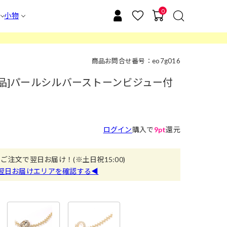
0
小物
商品お問合せ番号：eo7g016
単品]パールシルバーストーンビジュー付
ログイン
購入で
9pt
還元
のご注文で翌日お届け！
(※土日祝15:00)
翌日お届けエリアを確認する◀