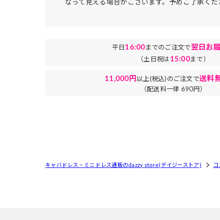
なって見える場合がございます。予めご了承くだ
16:00
翌日お
平日
までのご注文で
15:00
（土日祝は
まで）
11,000円
送料無
以上(税込)のご注文で
（配送料一律 690円）
キャバドレス・ミニドレス通販のdazzy store(デイジーストア)
コ