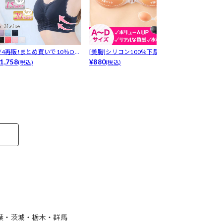
8/4再販!まとめ買いで10％OF
[美胸]シリコン100％下厚プッ
LRデリケート
！...
1,758
シュア...
¥880
プ-[デ...
¥1,650
(税込)
(税込)
(税込)
葉・茨城・栃木・群馬