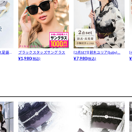
ス足袋
ブラックスタッズサングラス
[2点SET][鈴木ユリア(baby)...
¥1,980
¥7,980
¥
(税込)
(税込)