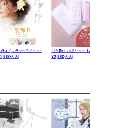
[4点SET]フラワーモチーフ×パ
浴衣着付け5点セット【YUKAT
[2点SET]
ール髪飾り
1,980
A b...
¥2,980
金魚...
¥7,980
(税込)
(税込)
(税込)