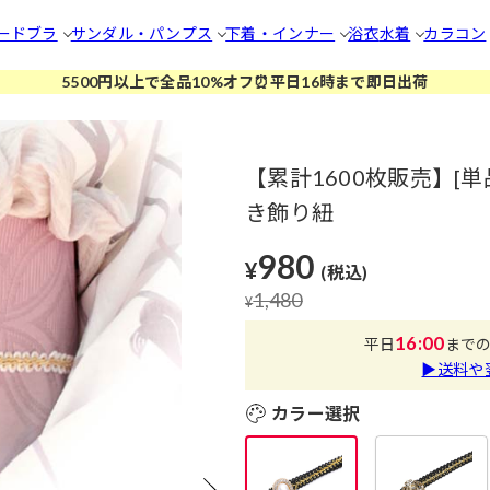
ードブラ
サンダル・パンプス
下着・インナー
浴衣
水着
カラコン
5500円以上で全品10%オフ⏰平日16時まで即日出荷
【累計1600枚販売】[
き飾り紐
980
¥
(税込)
1,480
¥
16:00
平日
まで
▶送料や
カラー選択