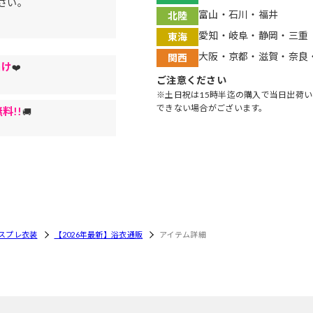
さい。
富山・石川・福井
北陸
愛知・岐阜・静岡・三重
東海
大阪・京都・滋賀・奈良
関西
届け
❤️
ご注意ください
※土日祝は15時半迄の購入で当日出荷
できない場合がございます。
料!!
🚚
スプレ衣装
【2026年最新】浴衣通販
アイテム詳細