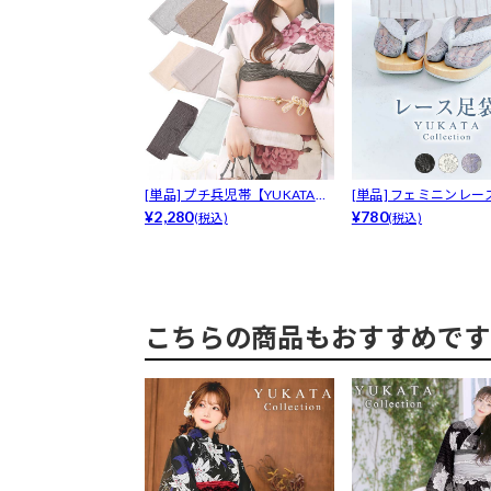
[単品] プチ兵児帯【YUKATA
[単品] フェミニンレー
b...
¥2,280
【YUK...
¥780
(税込)
(税込)
こちらの商品もおすすめです