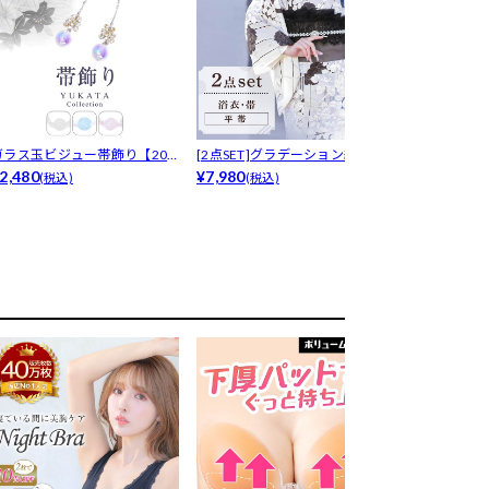
ガラス玉ビジュー帯飾り【202
[2点SET]グラデーション縦縞×
[単品]プリー
年新作...
2,480
薔薇...
¥7,980
帯飾り
¥1,280
(税込)
(税込)
(税込)