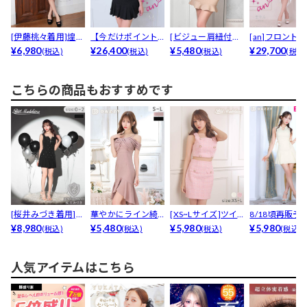
[伊藤桃々着用]煌め
【今だけポイント0
[ビジュー肩紐付き]
[an]フロント
くツイード×透け
¥6,980
倍】[an]バイカラ...
¥26,400
セクシーVカット
¥5,480
リボンビジューフ
¥29,700
(税込)
(税込)
(税込)
(税込
感...
オ...
こちらの商品もおすすめです
[桜井みづき着用]谷
華やかにライン綺
[XS~Lサイズ]ツイ
8/18頃再販予定
間ジップ×ビジュ
¥8,980
麗!フロントツイス
¥5,480
ードタイトミニセ...
¥5,980
【XSサイズ追加.
¥5,980
(税込)
(税込)
(税込)
(税込)
ー...
トオ...
人気アイテムはこちら