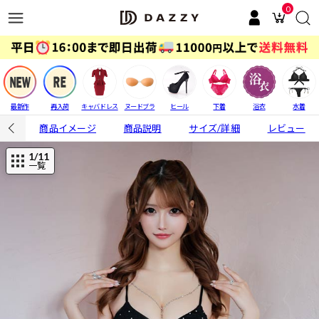
0
最新作
再入荷
キャバドレス
ヌードブラ
ヒール
下着
浴衣
水着
商品イメージ
商品説明
サイズ/詳細
レビュー
1
/11
一覧