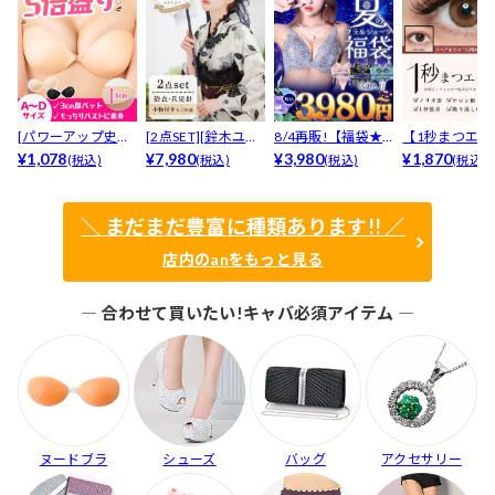
[パワーアップ史上
[2点SET][鈴木ユリ
8/4再販!【福袋★
【1秒まつエク
最強5倍盛りアップ
¥1,078
ア(baby)...
¥7,980
ブラセット3点
¥3,980
リュームタイ
¥1,870
(税込)
(税込)
(税込)
(税込)
も...
入】...
ブ...
＼ まだまだ豊富に種類あります!! ／
店内のanをもっと見る
― 合わせて買いたい!キャバ必須アイテム ―
ヌードブラ
シューズ
バッグ
アクセサリー