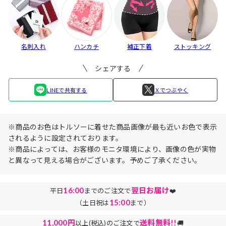
名刺入れ
ハンカチ
補正下着
ストッキング
シェアする
LINEで共有する
Ｘでつぶやく
※商品のお色はトルソーに着せた商品画像が最も近いお色で表示
されるように設定されております。
※商品によっては、お客様のモニタ環境により、画像の色が実物
と異なって見える場合がございます。予めご了承ください。
16:00
翌日お届け
平日
までのご注文で
❤️
15:00
（土日祝は
まで）
11,000円
送料無料!!
以上(税込)のご注文で
🚚