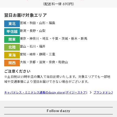
（配送料一律 690円）
翌日お届け対象エリア
宮城・秋田・山形・福島
東北
新潟・長野・山梨
甲信越
東京・神奈川・埼玉・千葉・茨城・栃木・群馬
関東
富山・石川・福井
北陸
愛知・岐阜・静岡・三重
東海
大阪・京都・滋賀・奈良・和歌山
関西
ご注意ください
※土日祝は15時半迄の購入で当日出荷いたします。対象エリアでも一部地
域や交通事情により翌日お届けできない場合がございます。
キャバドレス・ミニドレス通販のdazzy store(デイジーストア)
ブランドドレス
Follow dazzy