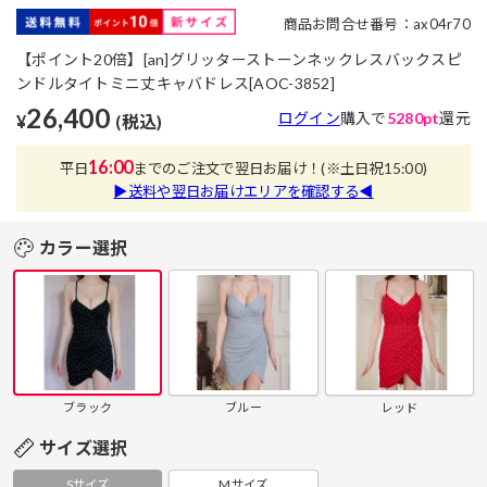
商品お問合せ番号：ax04r70
【ポイント20倍】[an]グリッターストーンネックレスバックスピ
ンドルタイトミニ丈キャバドレス[AOC-3852]
26,400
ログイン
購入で
5280pt
還元
¥
(税込)
16:00
平日
までのご注文で翌日お届け！
(※土日祝15:00)
▶送料や翌日お届けエリアを確認する◀
カラー選択
ブラック
ブルー
レッド
サイズ選択
Sサイズ
Mサイズ