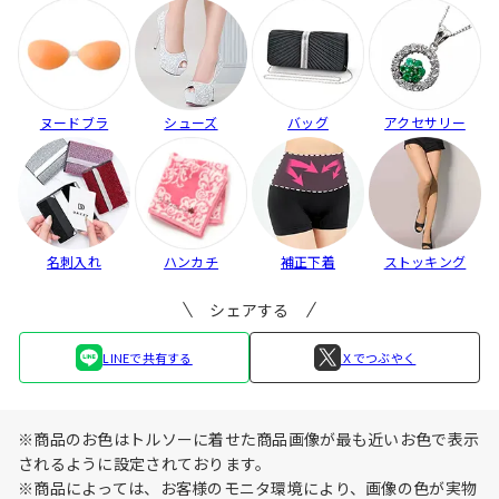
ヌードブラ
シューズ
バッグ
アクセサリー
名刺入れ
ハンカチ
補正下着
ストッキング
シェアする
LINEで共有する
Ｘでつぶやく
※商品のお色はトルソーに着せた商品画像が最も近いお色で表示
されるように設定されております。
※商品によっては、お客様のモニタ環境により、画像の色が実物