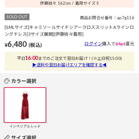
伊藤桃々 162
cm
着用サイズ S
SOLD OUT
商品お問合せ番号：ap7g116
[SMLサイズ]キャミソールサイドシアークロススリットAラインロ
ングドレス[3サイズ展開][伊藤桃々着用]
6,480
ログイン
購入で
64pt
還元
¥
(税込)
16:00
平日
までのご注文で翌日お届け！
(※土日祝15:00)
▶送料や翌日お届けエリアを確認する◀
カラー選択
インペリアルレッド
サイズ選択