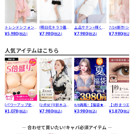
トレンドシフォン
[明日花キララ着用]
上品サテン×輝くビ
7/24新作!シ
袖×ネックチェーン
¥5,980
谷間ジップ×ボタ
¥7,980
ジュー♪お花レー
¥7,980
生地×ビジューカ
¥7,980
(税込)
(税込)
(税込)
(税込)
♪ふ...
ニ...
スが...
人気アイテムはこちら
[パワーアップ史上
[2点SET][鈴木ユリ
8/8再販!【福袋★
【1秒まつエク
最強5倍盛りアップ
¥1,078
ア(baby)...
¥7,980
ブラセット3点
¥3,980
リュームタイ
¥1,870
(税込)
(税込)
(税込)
(税込)
も...
入】...
ブ...
― 合わせて買いたい!キャバ必須アイテム ―