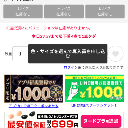
Sサイズ
Mサイズ
Lサイズ
在庫なし
在庫なし
在庫なし
 ※選択頂いたバリエーションは在庫がありません。 
本日23:59まで⏰下着4点で1点タダ
色・サイズを選んで再入荷を申し込
数量
む
ログイン
後にお気に入り追加できます
LINE登録でクーポンゲット！
アプリDLで毎日クーポンあたる