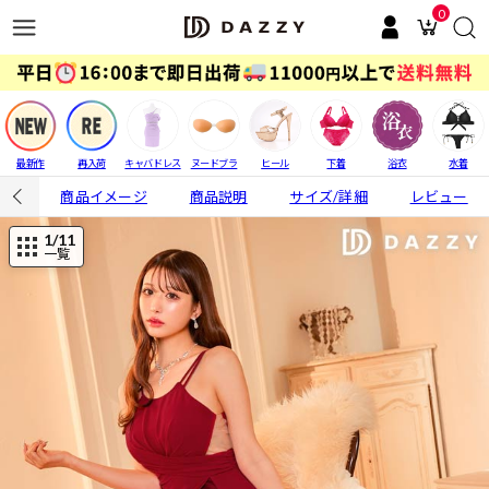
0
最新作
再入荷
キャバドレス
ヌードブラ
ヒール
下着
浴衣
水着
商品イメージ
商品説明
サイズ/詳細
レビュー
1
/11
一覧