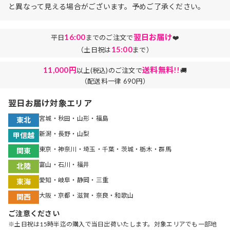
と異なって見える場合がございます。予めご了承ください。
16:00
翌日お届け
平日
までのご注文で
❤️
15:00
（土日祝は
まで）
11,000円
送料無料!!
以上(税込)のご注文で
🚚
（配送料一律 690円）
翌日お届け対象エリア
宮城・秋田・山形・福島
東北
新潟・長野・山梨
甲信越
東京・神奈川・埼玉・千葉・茨城・栃木・群馬
関東
富山・石川・福井
北陸
愛知・岐阜・静岡・三重
東海
大阪・京都・滋賀・奈良・和歌山
関西
ご注意ください
※土日祝は15時半迄の購入で当日出荷いたします。対象エリアでも一部地