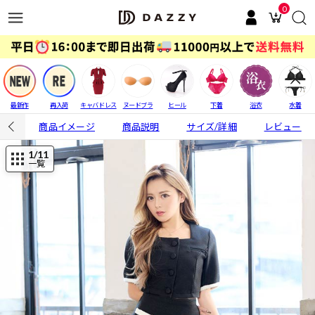
0
最新作
再入荷
キャバドレス
ヌードブラ
ヒール
下着
浴衣
水着
商品イメージ
商品説明
サイズ/詳細
レビュー
1
/11
一覧