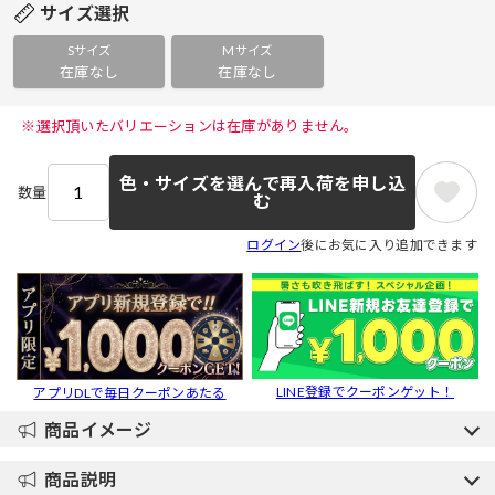
サイズ選択
Sサイズ
Mサイズ
在庫なし
在庫なし
 ※選択頂いたバリエーションは在庫がありません。 
色・サイズを選んで再入荷を申し込
数量
む
ログイン
後にお気に入り追加できます
LINE登録でクーポンゲット！
アプリDLで毎日クーポンあたる
商品イメージ
商品説明