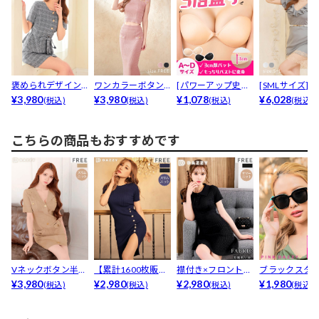
褒められデザイン
ワンカラーボタン
[パワーアップ史上
[SMLサイズ]
♪グレンチェック
¥3,980
ビジューフレンチ
¥3,980
最強5倍盛りアップ
¥1,078
ックレースフリル
¥6,028
(税込)
(税込)
(税込)
(税込)
ウエス...
スリー...
も...
こちらの商品もおすすめです
Vネックボタン半袖
【累計1600枚販
襟付き×フロントフ
ブラックスタ
ニットワンピース
¥3,980
売】コスパ最高!!
¥2,980
リルで好感度バツ
¥2,980
サングラス
¥1,980
(税込)
(税込)
(税込)
(税込)
[カ...
高...
グン...