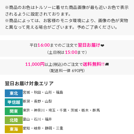
※商品のお色はトルソーに着せた商品画像が最も近いお色で表示
されるように設定されております。
※商品によっては、お客様のモニタ環境により、画像の色が実物
と異なって見える場合がございます。予めご了承ください。
16:00
翌日お届け
平日
までのご注文で
❤️
15:00
（土日祝は
まで）
11,000円
送料無料!!
以上(税込)のご注文で
🚚
（配送料一律 690円）
翌日お届け対象エリア
宮城・秋田・山形・福島
東北
新潟・長野・山梨
甲信越
東京・神奈川・埼玉・千葉・茨城・栃木・群馬
関東
富山・石川・福井
北陸
愛知・岐阜・静岡・三重
東海