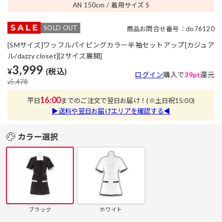
AN 150
cm
着用サイズ S
SOLD OUT
商品お問合せ番号：do76120
[SMサイズ]ワッフルパイピングカラー半袖セットアップ[カジュア
ル/dazzy closet][2サイズ展開]
3,999
¥
(税込)
ログイン
購入で
39pt
還元
5,478
¥
16:00
平日
までのご注文で翌日お届け！
(※土日祝15:00)
▶送料や翌日お届けエリアを確認する◀
カラー選択
ブラック
ホワイト