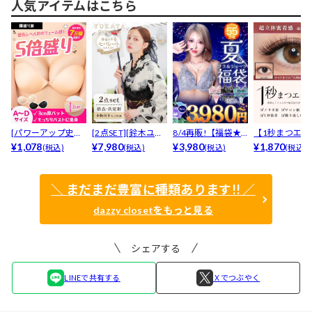
人気アイテムはこちら
[パワーアップ史上
[2点SET][鈴木ユリ
8/4再販!【福袋★
【1秒まつエク
最強5倍盛りアップ
¥1,078
ア(baby)...
¥7,980
ブラセット3点
¥3,980
リュームタイ
¥1,870
(税込)
(税込)
(税込)
(税込)
も...
入】...
ブ...
＼ まだまだ豊富に種類あります!! ／
dazzy closetをもっと見る
シェアする
LINEで共有する
Ｘでつぶやく