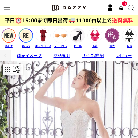
0
最新作
再入荷
キャバドレス
ヌードブラ
ヒール
下着
浴衣
水着
商品イメージ
商品説明
サイズ/詳細
レビュー
1
/5
一覧