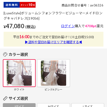
商品お問合せ番号：ax06326
[LuxeStyle]ボリュームシフォンフラワービジューマーメイドロン
グキャバドレス[19056]
47,080
ログイン
購入で
4708pt
還元
¥
(税込)
16:00
平日
までのご注文で翌日お届け！
(※土日祝15:00)
▶送料や翌日お届けエリアを確認する◀
カラー選択
ホワイト
ピンクXグレー
サイズ選択
Sサイズ
Mサイズ
Lサイズ