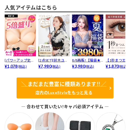
人気アイテムはこちら
[パワーアップ史上
[2点SET][鈴木ユリ
8/8再販!【福袋★
【1秒まつエク
最強5倍盛りアップ
¥1,078
ア(baby)...
¥7,980
ブラセット3点
¥3,980
リュームタイ
¥1,870
(税込)
(税込)
(税込)
(税込)
も...
入】...
ブ...
＼ まだまだ豊富に種類あります!! ／
店内のLuxeStyleをもっと見る
― 合わせて買いたい!キャバ必須アイテム ―