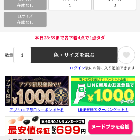
在庫なし
1
3
LLサイズ
在庫なし
本日23:59まで⏰下着4点で1点タダ
色・サイズを選ぶ
数量
ログイン
後にお気に入り追加できます
LINE登録でクーポンゲット！
アプリDLで毎日クーポンあたる