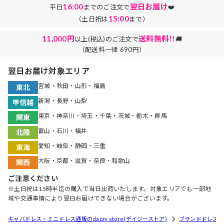
16:00
翌日お届け
平日
までのご注文で
❤️
15:00
（土日祝は
まで）
11,000円
送料無料!!
以上(税込)のご注文で
🚚
（配送料一律 690円）
翌日お届け対象エリア
宮城・秋田・山形・福島
東北
新潟・長野・山梨
甲信越
東京・神奈川・埼玉・千葉・茨城・栃木・群馬
関東
富山・石川・福井
北陸
愛知・岐阜・静岡・三重
東海
大阪・京都・滋賀・奈良・和歌山
関西
ご注意ください
※土日祝は15時半迄の購入で当日出荷いたします。対象エリアでも一部地
域や交通事情により翌日お届けできない場合がございます。
キャバドレス・ミニドレス通販のdazzy store(デイジーストア)
ブランドドレス