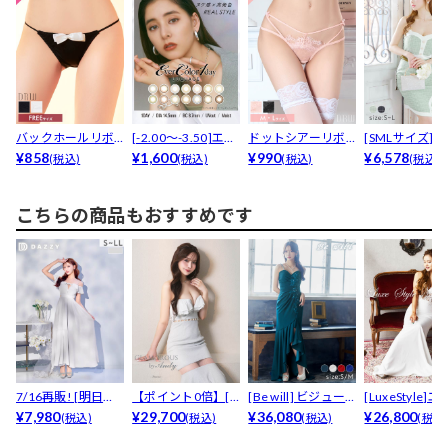
バックホールリボ
[-2.00～-3.50]エバ
ドットシアーリボ
[SMLサイズ]
ンストリングフル
¥858
ーカラー...
¥1,600
ンコードフルバッ
¥990
クラインバックル
¥6,578
(税込)
(税込)
(税込)
(税込)
バック...
クショ...
こちらの商品もおすすめです
7/16再販! [明日花
【ポイント0倍】[G
[Be will] ビジュー
[LuxeStyle]
キララ着用]S...
¥7,980
LAMOROUS ...
¥29,700
ドレーププ...
¥36,080
ントレース...
¥26,800
(税込)
(税込)
(税込)
(税込