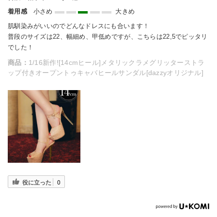
着用感
小さめ
大きめ
肌馴染みがいいのでどんなドレスにも合います！
普段のサイズは22、幅細め、甲低めですが、こちらは22,5でピッタリ
でした！
商品：
1/16新作![14cmヒール]メタリックラメグリッターストラ
ップ付きオープントゥキャバヒールサンダル[dazzyオリジナル]
役に立った
0