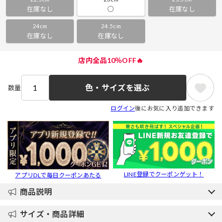
在庫なし
○
在庫なし
24cm
24.5cm
在庫なし
在庫なし
店内全品10％OFF🔥
色・サイズを選ぶ
数量
ログイン
後にお気に入り追加できます
LINE登録でクーポンゲット！
アプリDLで毎日クーポンあたる
商品説明
サイズ・商品詳細