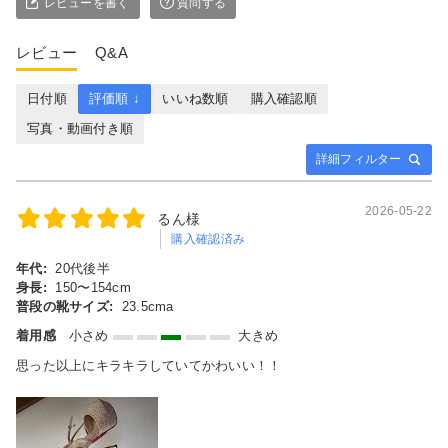
レビューを書く
質問する
レビュー
Q&A
日付順
評価順 ↓
いいね数順
購入確認順
写真・動画付き順
詳細フィルター
2026-05-22
るん様
購入確認済み
年代:
20代後半
身長:
150〜154cm
普段の靴サイズ:
23.5cma
着用感
小さめ
大きめ
思った以上にキラキラしていてかわいい！！