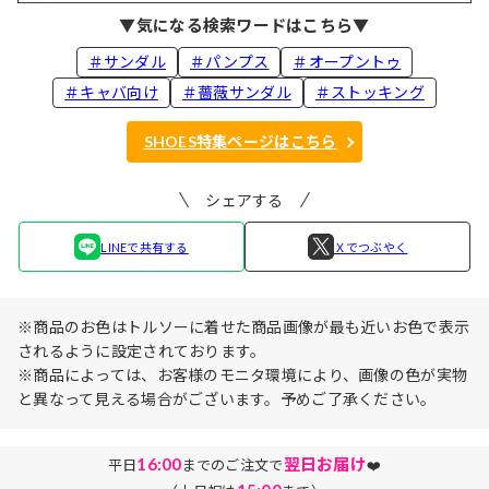
▼気になる検索ワードはこちら▼
＃サンダル
＃パンプス
＃オープントゥ
＃キャバ向け
＃薔薇サンダル
＃ストッキング
SHOES特集ページはこちら
シェアする
LINEで共有する
Ｘでつぶやく
※商品のお色はトルソーに着せた商品画像が最も近いお色で表示
されるように設定されております。
※商品によっては、お客様のモニタ環境により、画像の色が実物
と異なって見える場合がございます。予めご了承ください。
16:00
翌日お届け
平日
までのご注文で
❤️