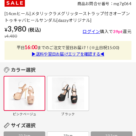
商品お問合せ番号：mg7g064
[14cmヒール]メタリックラメグリッターストラップ付きオープン
トゥキャバヒールサンダル[dazzyオリジナル]
3,980
¥
(税込)
ログイン
購入で
39pt
還元
4,480
¥
16:00
平日
までのご注文で翌日お届け！
(※土日祝15:00)
▶送料や翌日お届けエリアを確認する◀
カラー選択
ピンクベージュ
ブラック
サイズ選択
22.5cm
23cm
23.5cm