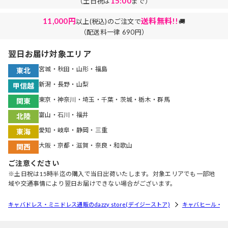
15:00
（土日祝は
まで）
11,000円
送料無料!!
以上(税込)のご注文で
🚚
（配送料一律 690円）
翌日お届け対象エリア
宮城・秋田・山形・福島
東北
新潟・長野・山梨
甲信越
東京・神奈川・埼玉・千葉・茨城・栃木・群馬
関東
富山・石川・福井
北陸
愛知・岐阜・静岡・三重
東海
大阪・京都・滋賀・奈良・和歌山
関西
ご注意ください
※土日祝は15時半迄の購入で当日出荷いたします。対象エリアでも一部地
域や交通事情により翌日お届けできない場合がございます。
キャバドレス・ミニドレス通販のdazzy store(デイジーストア)
キャバヒール・