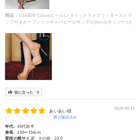
商品：
1/16新作![14cmヒール]メタリックラメグリッターストラ
ップ付きオープントゥキャバヒールサンダル[dazzyオリジナル]
役に立った
0
2026-05-11
あいあい様
購入確認済み
年代:
40代前半
身長:
150〜154cm
普段の靴サイズ:
その他 - 22.0