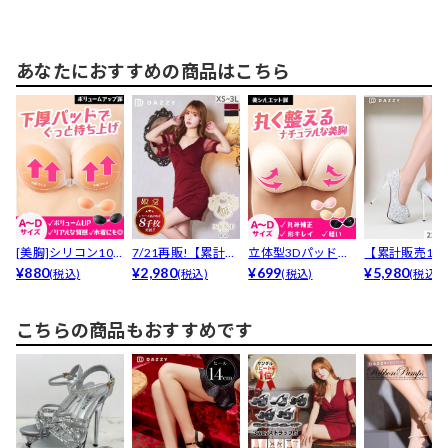
あなたにおすすめの商品はこちら
[美胸]シリコン10
7/21再販!【累計販
立体型3Dパッド付
【累計販売1.3
0％下厚プッシュ
¥880
売7000枚以上...
¥2,980
きヌードブラ
¥699
突破】「キラ
¥5,980
(税込)
(税込)
(税込)
(税込)
ア...
か...
こちらの商品もおすすめです