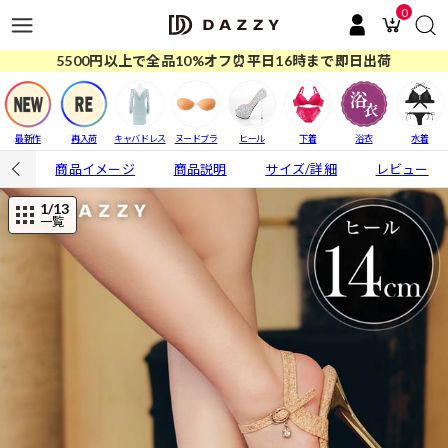
0
5500円以上で全品10%オフ⏰平日16時まで即日出荷
最新作
再入荷
キャバドレス
ヌードブラ
ヒール
下着
浴衣
水着
商品イメージ
商品説明
サイズ/詳細
レビュー
1
/13
一覧