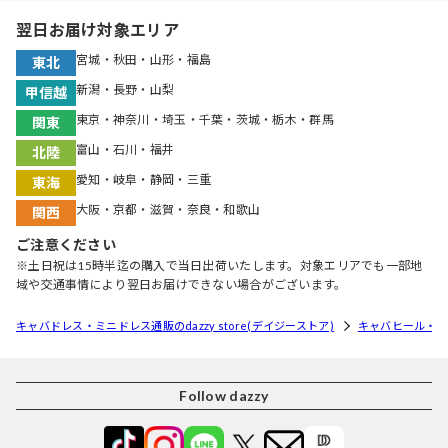
翌日お届け対象エリア
宮城・秋田・山形・福島
東北
新潟・長野・山梨
甲信越
東京・神奈川・埼玉・千葉・茨城・栃木・群馬
関東
富山・石川・福井
北陸
愛知・岐阜・静岡・三重
東海
大阪・京都・滋賀・奈良・和歌山
関西
ご注意ください
※土日祝は15時半迄の購入で当日出荷いたします。対象エリアでも一部地
域や交通事情により翌日お届けできない場合がございます。
キャバドレス・ミニドレス通販のdazzy store(デイジーストア)
キャバヒール・
Follow dazzy