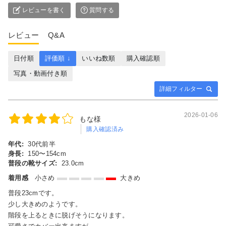
レビューを書く
質問する
レビュー
Q&A
日付順
評価順 ↓
いいね数順
購入確認順
写真・動画付き順
詳細フィルター
2026-01-06
もな様
購入確認済み
年代:
30代前半
身長:
150〜154cm
普段の靴サイズ:
23.0cm
着用感
小さめ
大きめ
普段23cmです。
少し大きめのようです。
階段を上るときに脱げそうになります。