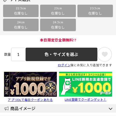
22.5cm
23cm
23.5cm
在庫なし
在庫なし
在庫なし
24cm
24.5cm
在庫なし
在庫なし
本日限定⏰全額無料!?
色・サイズを選ぶ
数量
ログイン
後にお気に入り追加できます
LINE登録でクーポンゲット！
アプリDLで毎日クーポンあたる
商品イメージ