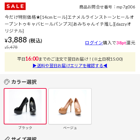
商品お問合せ番号：mp7g006
今だけ特別価格★[14cmヒール]エナメルラインストーンヒールオ
ープントゥキャバヒールパンプス[あみちゃんイチ推し][dazzyオ
リジナル]
3,888
¥
(税込)
ログイン
購入で
38pt
還元
5,478
¥
16:00
平日
までのご注文で翌日お届け！
(※土日祝15:00)
▶送料や翌日お届けエリアを確認する◀
カラー選択
ブラック
ベージュ
サイズ選択