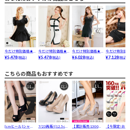
今だけ特別価格★
今だけ特別価格★
今だけ特別価格★
今だけ特別価
[SMLサイズ]ビジ
¥5,478
[XS~Lサイズ]ツイ...
¥5,478
[SMLサイズ]バッ
¥6,028
[SMLサイズ]
¥7,128
(税込)
(税込)
(税込)
(税込)
ュ...
ク...
カ...
こちらの商品もおすすめです
[cmヒール]シャイ
7/23再販![12.5cm
【累計販売1300足
【今限定!お試