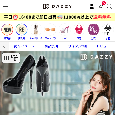
0
最新作
再入荷
キャバドレス
ヌードブラ
ヒール
下着
浴衣
水着
商品イメージ
商品説明
サイズ/詳細
レビュー
1
/11
一覧