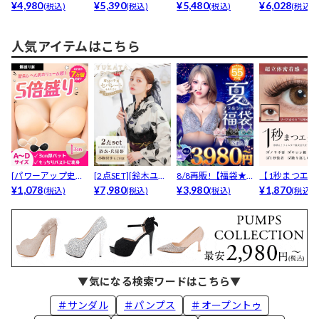
ニーラメラインス
¥4,980
ヒール]ワ...
¥5,390
突破】[13cmヒ...
¥5,480
格】[15cmヒール
¥6,028
(税込)
(税込)
(税込)
(税込)
ト...
人気アイテムはこちら
[パワーアップ史上
[2点SET][鈴木ユリ
8/8再販!【福袋★
【1秒まつエク
最強5倍盛りアップ
¥1,078
ア(baby)...
¥7,980
ブラセット3点
¥3,980
リュームタイ
¥1,870
(税込)
(税込)
(税込)
(税込)
も...
入】...
ブ...
▼気になる検索ワードはこちら▼
＃サンダル
＃パンプス
＃オープントゥ