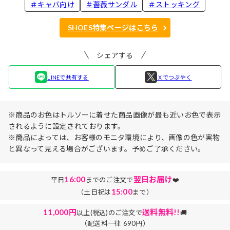
＃キャバ向け
＃薔薇サンダル
＃ストッキング
SHOES特集ページはこちら
シェアする
LINEで共有する
Ｘでつぶやく
※商品のお色はトルソーに着せた商品画像が最も近いお色で表示
されるように設定されております。
※商品によっては、お客様のモニタ環境により、画像の色が実物
と異なって見える場合がございます。予めご了承ください。
16:00
翌日お届け
平日
までのご注文で
❤️
15:00
（土日祝は
まで）
11,000円
送料無料!!
以上(税込)のご注文で
🚚
（配送料一律 690円）