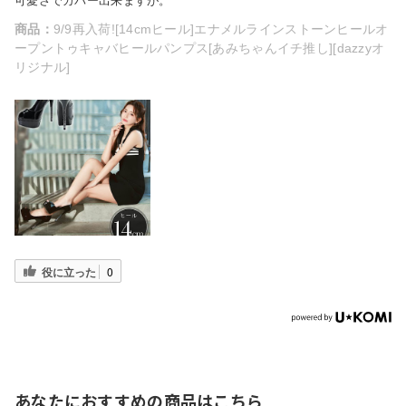
可愛さでカバー出来ますが。
商品：
9/9再入荷![14cmヒール]エナメルラインストーンヒールオ
ープントゥキャバヒールパンプス[あみちゃんイチ推し][dazzyオ
リジナル]
役に立った
0
あなたにおすすめの商品はこちら